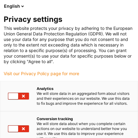
English
(0)
Privacy settings
igus-icon-arrow-right
igus-icon-arrow-right
igus-icon-arrow-right
igus-icon-arrow-right
Strona główna
e-prowadniki
Akcesoria
Rynny prowadzące
This website protects your privacy by adhering to the European
igus-icon-arrow-right
Aluminiowe SuperThroughs
Union General Data Protection Regulation (GDPR). We will not
use your data for any purpose that you do not consent to and
only to the extent not exceeding data which is necessary in
relation to a specific purpose(s) of processing. You can grant
Rynny prowadzące super
your consent(s) to use your data for specific purposes below or
by clicking "Agree to all".
Visit our Privacy Policy page for more
aluminium
Analytics
We will store data in an aggregated form about visitors
and their experiences on our website. We use this data
to fix bugs and improve the experience for all visitors.
Do zastosowań ogólnych:
Prosta i ekonomiczna konstrukcja
podstawowa, jak również wersja do złożonych zastosowań
inżynieryjnych
Conversion tracking
We will store data about when you complete certain
Bardzo prosty, modułowy montaż
actions on our website to understand better how you
use it. We use this data to improve your experience
Odporny na korozję, odporny na wodę morską profil