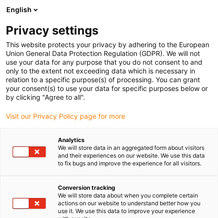
English
(0)
Privacy settings
igus-icon-arrow-right
igus-icon-arrow-right
igus-icon-arrow-right
igus-icon-
Strona główna
Koła i listwy zębate
Stożkowe koła zębate
This website protects your privacy by adhering to the European
Współczynnik stożkowych kół zębatych 1:1,5
Union General Data Protection Regulation (GDPR). We will not
use your data for any purpose that you do not consent to and
only to the extent not exceeding data which is necessary in
relation to a specific purpose(s) of processing. You can grant
Koła stożkowe przełożenie
your consent(s) to use your data for specific purposes below or
by clicking "Agree to all".
Visit our Privacy Policy page for more
1:1,5
Analytics
We will store data in an aggregated form about visitors
and their experiences on our website. We use this data
to fix bugs and improve the experience for all visitors.
Conversion tracking
We will store data about when you complete certain
actions on our website to understand better how you
use it. We use this data to improve your experience