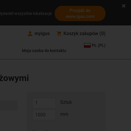
Przejdź do
yświetl wszystkie lokalizacje
www.igus.com
myigus
Koszyk zakupów
(
0
)
PL (PL)
Moja osoba do kontaktu
ażowymi
Sztuk
mm