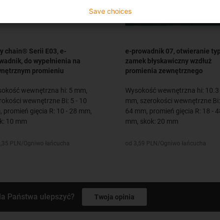
Save choices
y chain® Serii E03, e-
e-prowadnik 07, otwieranie ty
wadnik, do wypełnienia na
zamek błyskawiczny wzdłuż
nętrznym promieniu
promienia zewnętrznego
okość wewnętrzna hi: 5 mm,
Wysokość wewnętrzna hi: 10.3
rokości wewnętrzne Bi: 5 - 10
mm, szerokości wewnętrzne Bi: 
 promień gięcia R: 10 - 28 mm,
64 mm, promień gięcia R: 18 - 4
k: 10 mm
mm, skok: 20 mm
1,35 PLN/Ogniwo łańcucha
od 3,59 PLN/Ogniwo łańcucha
la Państwa ulepszyć?
Twoja opinia