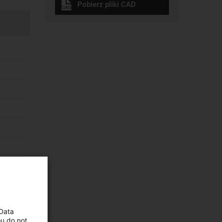
Pobierz pliki CAD
 Data
ou do not