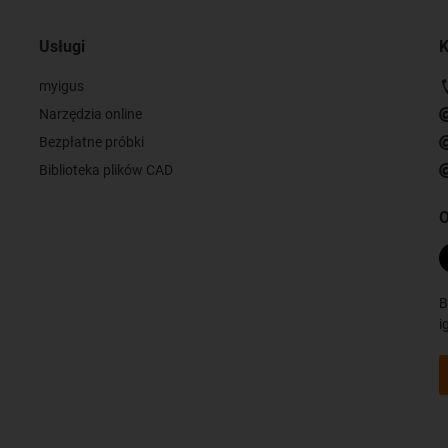
Usługi
K
myigus
Narzędzia online
Bezpłatne próbki
Biblioteka plików CAD
O
B
i