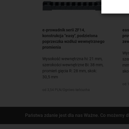
e-prowadnik serii ZF14,
eas
konstrukcja "easy", podzielona
pro
poprzeczka wzdłuż wewnętrznego
zew
promienia
Wys
Wysokość wewnętrzna hi: 21 mm,
sze
szerokości wewnętrzne Bi: 38 mm,
mm,
promień gięcia R: 28 mm, skok:
sko
30,5 mm
od 
od 3,54 PLN/Ogniwo łańcucha
Państwa zdanie jest dla nas Ważne. Co możemy d