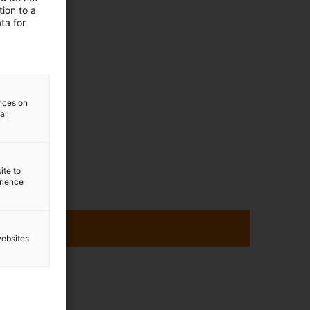
ion to a
ta for
ences on
all
ite to
erience
websites