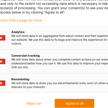
and only to the extent not exceeding data which is necessary in relat
urpose(s) of processing. You can grant your consent(s) to use your da
rposes below or by clicking "Agree to all".
rivacy Policy page for more
Tak
Analytics
We will store data in an aggregated form about visitors and their experi
our website. We use this data to fix bugs and improve the experience for 
visitors.
-40°C to +80°C
Conversion tracking
We will store data about when you complete certain actions on our webs
understand better how you use it. We use this data to improve your exp
with our site.
Remarketing
We will store data to show you our advertisements (only ours) on other 
relevant to your interests.
Reject all
Agree to all