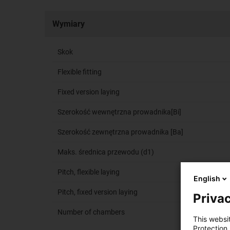
Wymiary
Skok
Flexible fitting
Fixed version laying
Szerokość wewnętrzna prowadnika[Bi]
Szerokość zewnętrzna prowadnika [Ba]
Maks. średnica przewodu (d1)
Pitch, flexible laying
English
Pitch, fixed version laying
Privac
Number of chambers
This websi
Protection