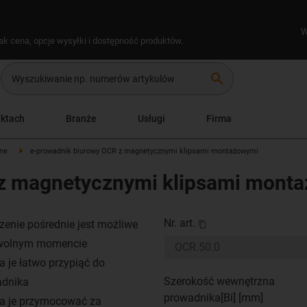
W
ak cena, opcje wysyłki i dostępność produktów.
search
uktach
Branże
Usługi
Firma
lne
e-prowadnik biurowy OCR z magnetycznymi klipsami montażowymi
 z magnetycznymi klipsami mont
Nr. art.
zenie pośrednie jest możliwe
wolnym momencie
 je łatwo przypiąć do
Szerokość wewnętrzna
adnika
prowadnika[Bi] [mm]
a je przymocować za