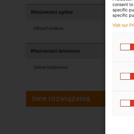
consent to 
specific p
Właściwości ogólne
specific pu
Visit our P
Office/Furniture
Właściwości termiczne
Zakres temperatur
Inne rozwiązania