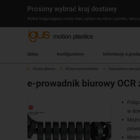
Prosimy wybrać kraj dostawy
Wybór kraju/regionu może mieć wpływ na różne czynniki, takie j
Sklep
Konfiguratory
Informacje o prod
Strona główna
Sklep e-prowadników
Rozwiązania specja
e-prowadnik biurowy OCR
Połąc
w do
Można
prow
Możn