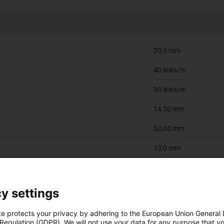
20,0 mm
40 links/m
50 links/m
14,50 mm
50,00 mm
13,0 mm
25 mm
20 mm
y settings
3
te protects your privacy by adhering to the European Union General
 Regulation (GDPR). We will not use your data for any purpose that y