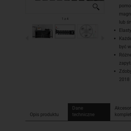
pomo
magne
1
z
4
lub ś
Elast
Każd
być w
Różne
zapyt
Zdoby
2018
Dane
Akcesor
Opis produktu
techniczne
komple