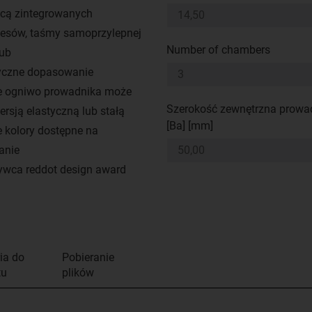
cą zintegrowanych
sów, taśmy samoprzylepnej
Number of chambers
rub
yczne dopasowanie
e ogniwo prowadnika może
Szerokość zewnętrzna prowa
ersją elastyczną lub stałą
[Ba] [mm]
 kolory dostępne na
anie
wca reddot design award
ia do
Pobieranie
tu
plików