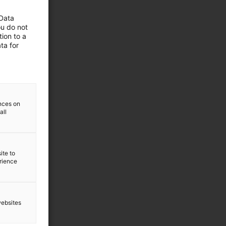
 Data
ou do not
ion to a
ta for
ences on
all
ite to
erience
websites