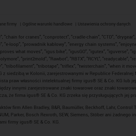
ane firmy
Ogólne warunki handlowe
Ustawienia ochrony danych
 "chain for cranes", "conprotect", "cradle-chain", "CTD", "drygear", "
"e-loop", "prowadnik kablowy", "energy chain systems", "enjoyneering"
us improves what moves", "igus:bike", "igusGO", "igutex", "iguverse", 
"polymore", "print2mold", "Rawbot", "RBTX", "RCYL", "readycable", "re
 "tribofilament", "tribotape", "triflex", "twisterchain", "when it mo
 siedzibą w Kolonii, zarejestrowanymi w Republice Federalnej N
lista praw własności intelektualnej firmy igus® SE & Co. KG lub j
ędzy innymi zarejestrowane znaki towarowe oraz znaki towarowe, 
cza, że firma igus® SE & Co. KG zrzeka się przysługujących jej p
uktów firm Allen Bradley, B&R, Baumüller, Beckhoff, Lahr, Contro
i, NUM, Parker, Bosch Rexroth, SEW, Siemens, Stöber ani żadnego
ami firmy igus® SE & Co. KG.