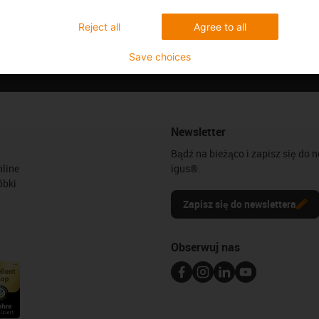
.SLA / 972.32.SL
Reject all
Agree to all
Save choices
Newsletter
Bądź na bieżąco i zapisz się do 
line
igus®.
óbki
Zapisz się do newslettera
Obserwuj nas