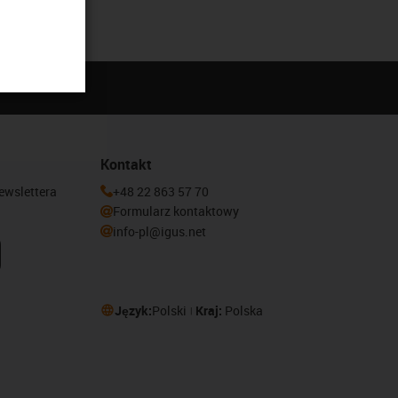
Kontakt
newslettera
+48 22 863 57 70
Formularz kontaktowy
info-pl@igus.net
Język:
Polski
Kraj:
Polska