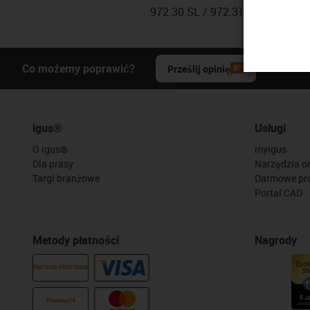
972.30.SL / 972.31.SL / 972.30
Co możemy poprawić?
Prześlij opinię
igus®
Usługi
O igus®
myigus
Dla prasy
Narzędzia on
Targi branżowe
Darmowe pr
Portal CAD
Metody płatności
Nagrody
FAKTURA PROFORMA
Przelewy24