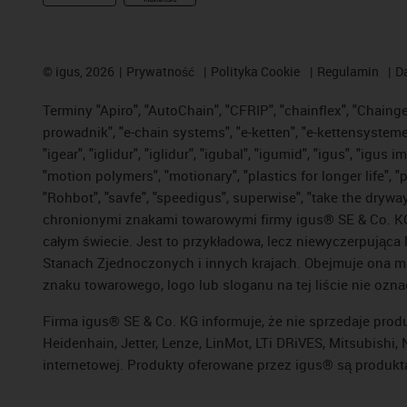
©
igus, 2026
Prywatność
Polityka Cookie
Regulamin
D
Terminy "Apiro", "AutoChain", "CFRIP", "chainflex", "Chainge",
prowadnik", "e-chain systems", "e-ketten", "e-kettensysteme", 
"igear", "iglidur", "iglidur", "igubal", "igumid", "igus", "ig
"motion polymers", "motionary", "plastics for longer life", 
"Rohbot", "savfe", "speedigus", superwise", "take the dryway",
chronionymi znakami towarowymi firmy igus® SE & Co. KG z
całym świecie. Jest to przykładowa, lecz niewyczerpująca 
Stanach Zjednoczonych i innych krajach. Obejmuje ona mi
znaku towarowego, logo lub sloganu na tej liście nie ozna
Firma igus® SE & Co. KG informuje, że nie sprzedaje prod
Heidenhain, Jetter, Lenze, LinMot, LTi DRiVES, Mitsubish
internetowej. Produkty oferowane przez igus® są produkt