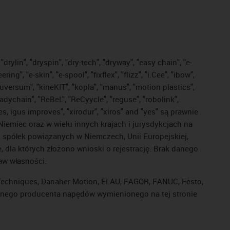
drylin", "dryspin", "dry-tech", "dryway", "easy chain", "e-
, "e-skin", "e-spool", "fixflex", "flizz", "i.Cee", "ibow",
"iguversum", "kineKIT", "kopla", "manus", "motion plastics",
adychain", "ReBeL", "ReCyycle", "reguse", "robolink",
ves, igus improves", "xirodur", "xiros" and "yes" są prawnie
iemiec oraz w wielu innych krajach i jurysdykcjach na
ej spółek powiązanych w Niemczech, Unii Europejskiej,
dla których złożono wnioski o rejestrację. Brak danego
raw własności.
l Techniques, Danaher Motion, ELAU, FAGOR, FANUC, Festo,
 innego producenta napędów wymienionego na tej stronie