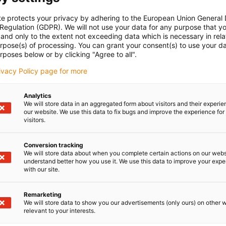
te protects your privacy by adhering to the European Union General
ocujący do bezpiecznego montażu aluminiowej rynny
 Regulation (GDPR). We will not use your data for any purpose that y
się on z kilku elementów wymaganych do solidnego i równego
and only to the extent not exceeding data which is necessary in relat
owierzchni ślizgowej.
urpose(s) of processing. You can grant your consent(s) to use your da
rposes below or by clicking "Agree to all".
rivacy Policy page for more
Analytics
We will store data in an aggregated form about visitors and their experi
our website. We use this data to fix bugs and improve the experience for 
visitors.
Conversion tracking
We will store data about when you complete certain actions on our webs
understand better how you use it. We use this data to improve your exp
with our site.
.32.SL
Remarketing
We will store data to show you our advertisements (only ours) on other 
.31.SLA
relevant to your interests.
 / 972.02.30.SLA