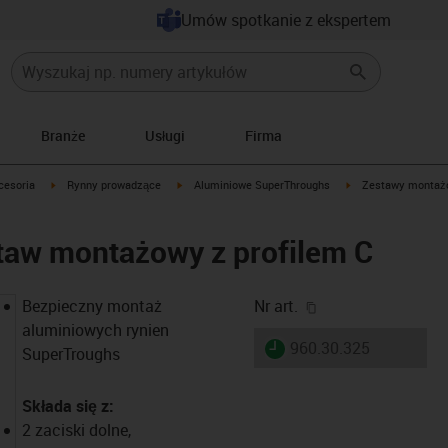
Umów spotkanie z ekspertem
Branże
Usługi
Firma
icon-arrow-right
igus-icon-arrow-right
igus-icon-arrow-right
igus-icon-arrow-rig
cesoria
Rynny prowadzące
Aluminiowe SuperThroughs
Zestawy montaż
taw montażowy z profilem C
igus-icon-copy-cl
Bezpieczny montaż
Nr art.
aluminiowych rynien
igus-icon-lieferzeit
960.30.325
SuperTroughs
Składa się z:
2 zaciski dolne,