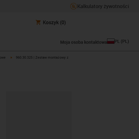
Kalkulatory żywotności
Koszyk
(0)
PL
(
PL
)
Moja osoba kontaktowa
ht
igus-icon-arrow-right
owe
960.30.325 | Zestaw montażowy z
ipboard