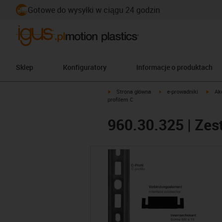
Gotowe do wysyłki w ciągu 24 godzin
Sklep
Konfiguratory
Informacje o produktach
igus-icon-arrow-right
igus-icon-arrow-right
igus-
Strona główna
e-prowadniki
Ak
profilem C
960.30.325 | Zes