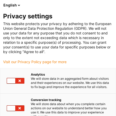
English
(0)
Privacy settings
igus-icon-arrow-right
igus-icon-arrow-right
igus-icon-arrow-right
igus-icon-arrow-right
Strona główna
e-prowadniki
Akcesoria
Rynny prowadzące
This website protects your privacy by adhering to the European
igus-icon-arrow-right
igus-icon-arrow-right
igus-icon-arrow-ri
Aluminiowe SuperThroughs
Zestawy montażowe HD
972.50.225 |
Union General Data Protection Regulation (GDPR). We will not
Zestaw montażowy HD z profilem C
use your data for any purpose that you do not consent to and
only to the extent not exceeding data which is necessary in
972.50.225 | Zestaw
relation to a specific purpose(s) of processing. You can grant
your consent(s) to use your data for specific purposes below or
montażowy HD z profilem C
by clicking "Agree to all".
Visit our Privacy Policy page for more
Analytics
We will store data in an aggregated form about visitors
and their experiences on our website. We use this data
to fix bugs and improve the experience for all visitors.
Conversion tracking
We will store data about when you complete certain
actions on our website to understand better how you
use it. We use this data to improve your experience
igus-icon-lup