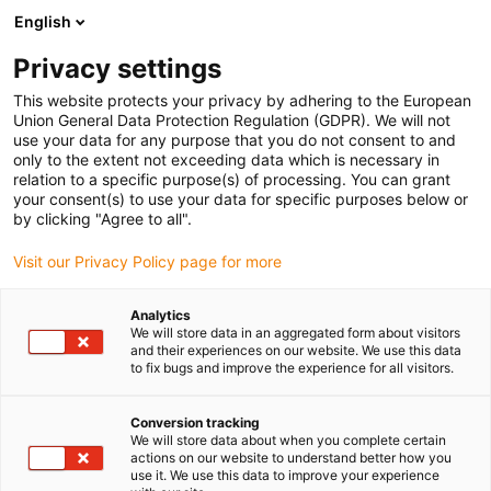
English
(0)
Privacy settings
igus-icon-arrow-right
igus-icon-arrow-right
igus-icon-arrow-right
igus-icon-arrow-right
Strona główna
e-prowadniki
Akcesoria
Rynny prowadzące
This website protects your privacy by adhering to the European
igus-icon-arrow-right
igus-icon-arrow-right
igus-icon-arrow-ri
Aluminiowe SuperThroughs
Zestawy montażowe HD
975.50 |
Union General Data Protection Regulation (GDPR). We will not
Zestaw montażowy HD z profilem C
use your data for any purpose that you do not consent to and
only to the extent not exceeding data which is necessary in
975.50 | Zestaw montażowy
relation to a specific purpose(s) of processing. You can grant
your consent(s) to use your data for specific purposes below or
HD z profilem C
by clicking "Agree to all".
Visit our Privacy Policy page for more
Analytics
We will store data in an aggregated form about visitors
and their experiences on our website. We use this data
to fix bugs and improve the experience for all visitors.
igus-icon-lupe
igus-icon-lupe
Conversion tracking
We will store data about when you complete certain
1 od 2
actions on our website to understand better how you
use it. We use this data to improve your experience