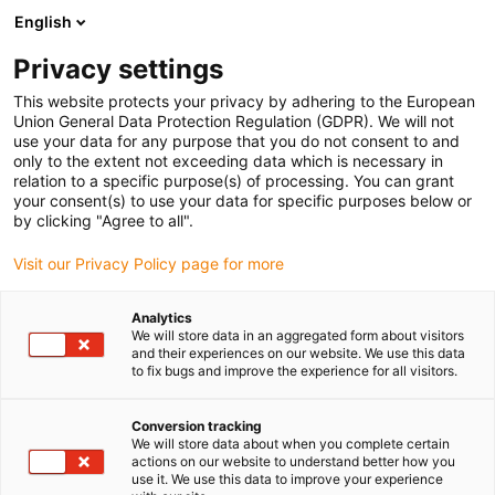
English
(0)
Privacy settings
igus-icon-arrow-right
igus-icon-arrow-right
igus-icon-arrow-right
Strona główna
Przewody do zastosowań ruchomych
Przewody
This website protects your privacy by adhering to the European
igus-icon-arrow-right
konfekcjonowane
Przewody sieciowe, Ethernet, światłowodowe, fieldbus
Union General Data Protection Regulation (GDPR). We will not
igus-icon-arrow-right
Harnessed SPE cable, PUR 12.5xd, connector A: Harting M12 socket B:
use your data for any purpose that you do not consent to and
Harting M12 socket
only to the extent not exceeding data which is necessary in
relation to a specific purpose(s) of processing. You can grant
Harnessed SPE cable, PUR
your consent(s) to use your data for specific purposes below or
by clicking "Agree to all".
12.5xd, connector A: Harting
Visit our Privacy Policy page for more
M12 socket B: Harting M12
socket
Analytics
We will store data in an aggregated form about visitors
and their experiences on our website. We use this data
to fix bugs and improve the experience for all visitors.
Conversion tracking
We will store data about when you complete certain
actions on our website to understand better how you
use it. We use this data to improve your experience