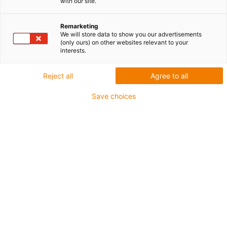
with our site.
Remarketing
We will store data to show you our advertisements
igus-icon-lup
(only ours) on other websites relevant to your
interests.
Do zastosowań wiążących się ze średnimi
Reject all
Agree to all
obciążeniami
Płaszcz zewnętrzny: PUR
Save choices
Ekran ogólny
Odporne na chłodziwo
Odporne na nacięcia
Olejoodporne zgodnie z DIN EN 50363-10-2
Nie podtrzymujące palenia
Nie zawierają PVC
Odporność na działanie hydrolizy i drobnoustrojów
Odporność na UV
Nie zawierające halogenu