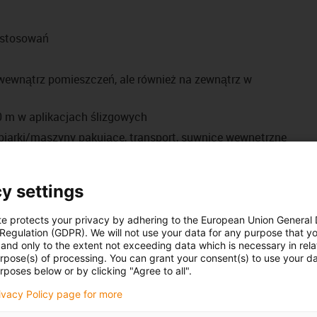
astosowań
wewnątrz pomieszczeń, ale również na zewnątrz w
 m w aplikacjach ślizgowych
iarki/maszyny pakujące, transport, suwnice wewnętrzne
 serii zgodnie z warunkami gwarancji
hainflex®
y settings
7,5 miliona
10 milionów
.
te protects your privacy by adhering to the European Union General
 Regulation (GDPR). We will not use your data for any purpose that y
[współczynnik x d]
[współczynnik x d]
and only to the extent not exceeding data which is necessary in relat
1
12
urpose(s) of processing. You can grant your consent(s) to use your da
5
9,5
rposes below or by clicking "Agree to all".
1
12
rivacy Policy page for more
dwójnych cykli pracy — prosimy skorzystać z funkcji