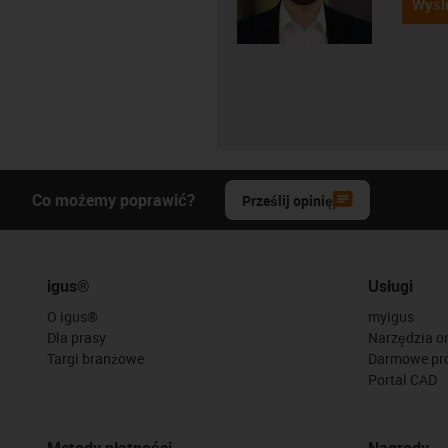
Wyśli
Co możemy poprawić?
Prześlij opinię
igus®
Usługi
O igus®
myigus
Dla prasy
Narzędzia on
Targi branżowe
Darmowe pr
Portal CAD
Metody płatności
Nagrody