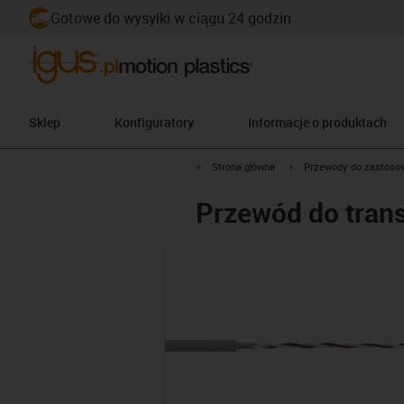
Gotowe do wysyłki w ciągu 24 godzin
Sklep
Konfiguratory
Informacje o produktach
igus-icon-arrow-right
igus-icon-arrow-right
Strona główna
Przewody do zastoso
Przewód do tran