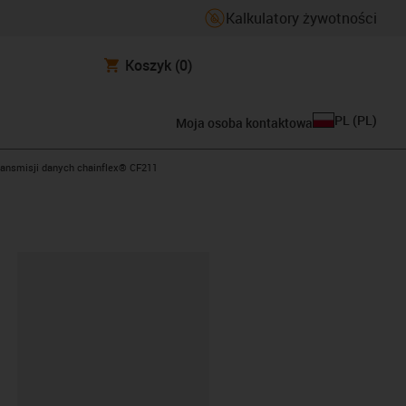
Kalkulatory żywotności
Koszyk
(0)
PL
(
PL
)
Moja osoba kontaktowa
right
ransmisji danych chainflex® CF211
ipboard