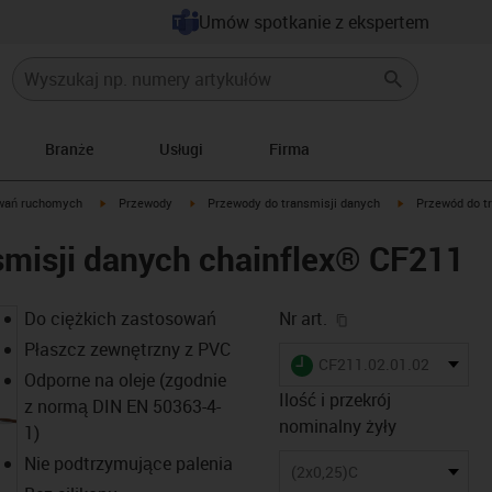
Umów spotkanie z ekspertem
Branże
Usługi
Firma
igus-icon-arrow-right
igus-icon-arrow-right
igus-icon-arrow-
wań ruchomych
Przewody
Przewody do transmisji danych
Przewód do t
smisji danych chainflex® CF211
igus-icon-copy-cl
Do ciężkich zastosowań
Nr art.
Płaszcz zewnętrzny z PVC
igus-icon-lieferzeit
CF211.02.01.02
Odporne na oleje (zgodnie
Ilość i przekrój
z normą DIN EN 50363-4-
nominalny żyły
1)
Nie podtrzymujące palenia
(2x0,25)C