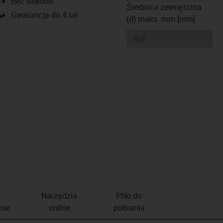
Bez silikonu
Średnica zewnętrzna
igus-icon-lupe
Gwarancja do 4 lat
(d) maks. mm [mm]
Narzędzia
Pliki do
zne
online
pobrania