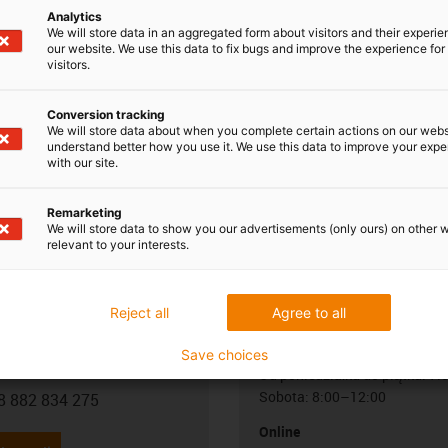
onie.
Analytics
We will store data in an aggregated form about visitors and their experi
our website. We use this data to fix bugs and improve the experience for 
visitors.
Conversion tracking
We will store data about when you complete certain actions on our webs
understand better how you use it. We use this data to improve your exp
with our site.
Remarketing
We will store data to show you our advertisements (only ours) on other 
relevant to your interests.
biście odpowiem na
Konsultacje i dost
Reject all
Agree to all
Osobista
Save choices
 Ślęzak
Od poniedziałku do piątku: 7
Sobota: 8:00–12:00
8 882 834 275
con-phone
Online