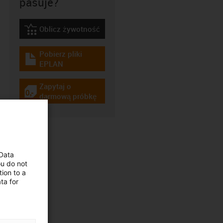
pasuje?
Oblicz żywotność
igus-icon-lebensdauerrechner
Pobierz pliki
igus-icon-download-plan
EPLAN
Zapytaj o
igus-icon-gratismuster
darmową próbkę
 Data
ou do not
ion to a
ta for