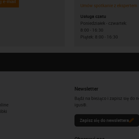
j e-mail
Umów spotkanie z ekspertem
Usługa czatu
Poniedziałek - czwartek:
8:00 - 16:30
Piątek: 8:00 - 16:30
Newsletter
Bądź na bieżąco i zapisz się do 
line
igus®.
óbki
Zapisz się do newslettera
Obserwuj nas