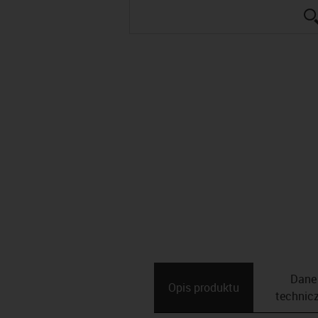
Dane
Opis ­produktu
technic