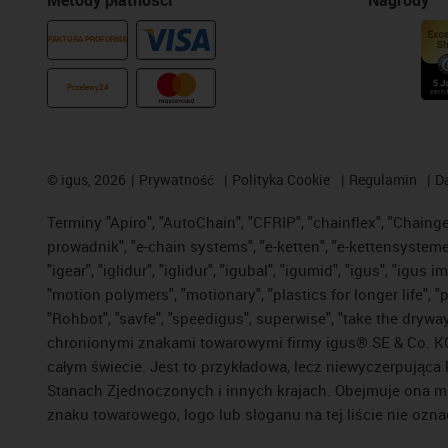
FAKTURA PROFORMA
Przelewy24
©
igus, 2026
Prywatność
Polityka Cookie
Regulamin
D
Terminy "Apiro", "AutoChain", "CFRIP", "chainflex", "Chainge",
prowadnik", "e-chain systems", "e-ketten", "e-kettensysteme", 
"igear", "iglidur", "iglidur", "igubal", "igumid", "igus", "ig
"motion polymers", "motionary", "plastics for longer life", 
"Rohbot", "savfe", "speedigus", superwise", "take the dryway",
chronionymi znakami towarowymi firmy igus® SE & Co. KG z
całym świecie. Jest to przykładowa, lecz niewyczerpująca 
Stanach Zjednoczonych i innych krajach. Obejmuje ona mi
znaku towarowego, logo lub sloganu na tej liście nie ozna