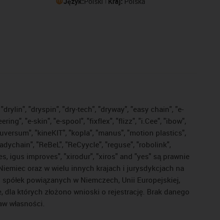
Język:
Polski
Kraj:
Polska
drylin", "dryspin", "dry-tech", "dryway", "easy chain", "e-
, "e-skin", "e-spool", "fixflex", "flizz", "i.Cee", "ibow",
"iguversum", "kineKIT", "kopla", "manus", "motion plastics",
adychain", "ReBeL", "ReCyycle", "reguse", "robolink",
ves, igus improves", "xirodur", "xiros" and "yes" są prawnie
iemiec oraz w wielu innych krajach i jurysdykcjach na
ej spółek powiązanych w Niemczech, Unii Europejskiej,
dla których złożono wnioski o rejestrację. Brak danego
raw własności.