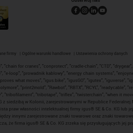
ane firmy
Ogólne warunki handlowe
Ustawienia ochrony danych
 "chain for cranes", "conprotect", "cradle-chain", "CTD", "drygear", "
"e-loop", "prowadnik kablowy", "energy chain systems", "enjoyneering"
us improves what moves", "igus:bike", "igusGO", "igutex", "iguverse", 
"polymore", "print2mold", "Rawbot", "RBTX", "RCYL", "readycable", "re
 "tribofilament", "tribotape", "triflex", "twisterchain", "when it mo
 siedzibą w Kolonii, zarejestrowanymi w Republice Federalnej N
lista praw własności intelektualnej firmy igus® SE & Co. KG lub j
ędzy innymi zarejestrowane znaki towarowe oraz znaki towarowe, 
cza, że firma igus® SE & Co. KG zrzeka się przysługujących jej p