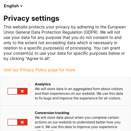
English
(0)
Privacy settings
igus-icon-arrow-right
igus-icon-arrow-right
igus-icon-arrow-right
igus-icon-
Strona główna
Technologia napędowa
Silniki elektryczne
This website protects your privacy by adhering to the European
igus-icon-arrow-right
Systemy sterowania silników
System sterowania silnikiem drylin® D1 do
Union General Data Protection Regulation (GDPR). We will not
silników krokowych, DC i EC/BLDC
use your data for any purpose that you do not consent to and
only to the extent not exceeding data which is necessary in
System sterowania silnikiem
relation to a specific purpose(s) of processing. You can grant
your consent(s) to use your data for specific purposes below or
drylin® D1 do silników
by clicking "Agree to all".
krokowych, DC i EC/BLDC
Visit our Privacy Policy page for more
Analytics
We will store data in an aggregated form about visitors
and their experiences on our website. We use this data
to fix bugs and improve the experience for all visitors.
Conversion tracking
We will store data about when you complete certain
igus-icon-lupe
igus-icon-lupe
igus-icon-lupe
igus-icon-lupe
igus-icon-lupe
igus-icon-lupe
igus-icon-lupe
igus-icon-lupe
actions on our website to understand better how you
use it. We use this data to improve your experience