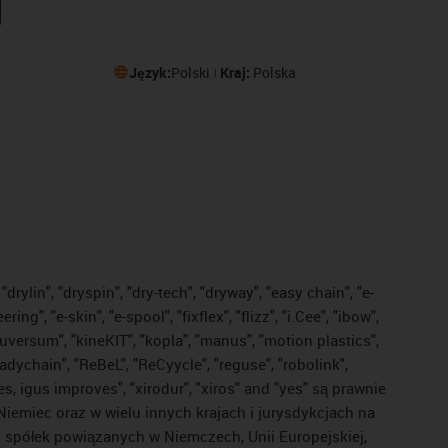
Język:
Polski
Kraj:
Polska
drylin", "dryspin", "dry-tech", "dryway", "easy chain", "e-
, "e-skin", "e-spool", "fixflex", "flizz", "i.Cee", "ibow",
"iguversum", "kineKIT", "kopla", "manus", "motion plastics",
adychain", "ReBeL", "ReCyycle", "reguse", "robolink",
ves, igus improves", "xirodur", "xiros" and "yes" są prawnie
iemiec oraz w wielu innych krajach i jurysdykcjach na
ej spółek powiązanych w Niemczech, Unii Europejskiej,