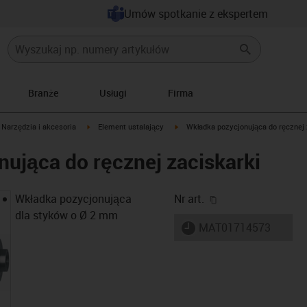
Umów spotkanie z ekspertem
Branże
Usługi
Firma
gus-icon-arrow-right
igus-icon-arrow-right
igus-icon-arrow-right
Narzędzia i akcesoria
Element ustalający
Wkładka pozycjonująca do ręcznej 
ująca do ręcznej zaciskarki
igus-icon-copy-cl
Wkładka pozycjonująca
Nr art.
dla styków o Ø 2 mm
igus-icon-lieferzeit
MAT01714573