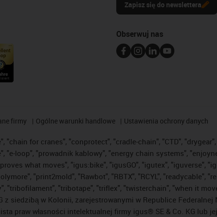
Zapisz się do newslettera
Obserwuj nas
ane firmy
Ogólne warunki handlowe
Ustawienia ochrony danych
 "chain for cranes", "conprotect", "cradle-chain", "CTD", "drygear", "
"e-loop", "prowadnik kablowy", "energy chain systems", "enjoyneering"
us improves what moves", "igus:bike", "igusGO", "igutex", "iguverse", 
"polymore", "print2mold", "Rawbot", "RBTX", "RCYL", "readycable", "re
 "tribofilament", "tribotape", "triflex", "twisterchain", "when it mo
 siedzibą w Kolonii, zarejestrowanymi w Republice Federalnej N
lista praw własności intelektualnej firmy igus® SE & Co. KG lub j