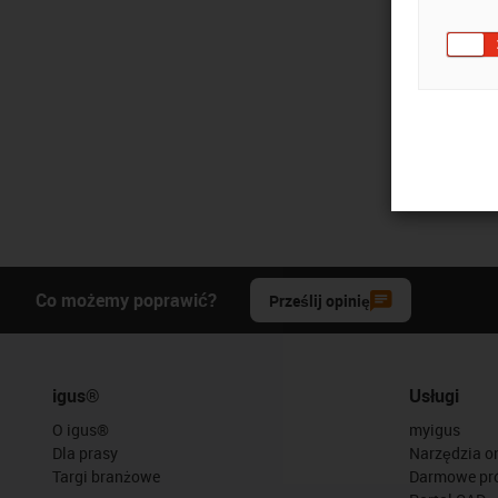
Co możemy poprawić?
Prześlij opinię
igus®
Usługi
O igus®
myigus
Dla prasy
Narzędzia on
Targi branżowe
Darmowe pr