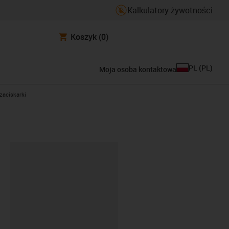
Kalkulatory żywotności
Koszyk
(0)
PL
(
PL
)
Moja osoba kontaktowa
zaciskarki
ipboard