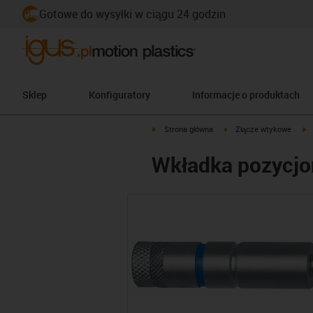
Gotowe do wysyłki w ciągu 24 godzin
Sklep
Konfiguratory
Informacje o produktach
igus-icon-arrow-right
igus-icon-arrow-right
i
Strona główna
Złącze wtykowe
Wkładka pozycjon