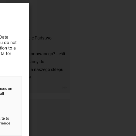
złącza?
 Data
Czu szukacie Państwo
ou do not
przewodu
ion to a
ta for
niekonfekcjonowanego? Jeśli
tak, zachęcamy do
odwiedzenia naszego sklepu
chainflex®!
igus-icon-3arrow
ences on
all
ite to
erience