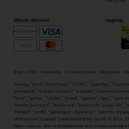
Portal CAD
Metody płatności
Nagrody
FAKTURA PROFORMA
Przelewy24
©
igus, 2026
Prywatność
Polityka Cookie
Regulamin
D
Terminy "Apiro", "AutoChain", "CFRIP", "chainflex", "Chainge",
prowadnik", "e-chain systems", "e-ketten", "e-kettensysteme", 
"igear", "iglidur", "iglidur", "igubal", "igumid", "igus", "ig
"motion polymers", "motionary", "plastics for longer life", 
"Rohbot", "savfe", "speedigus", superwise", "take the dryway",
chronionymi znakami towarowymi firmy igus® SE & Co. KG z
całym świecie. Jest to przykładowa, lecz niewyczerpująca 