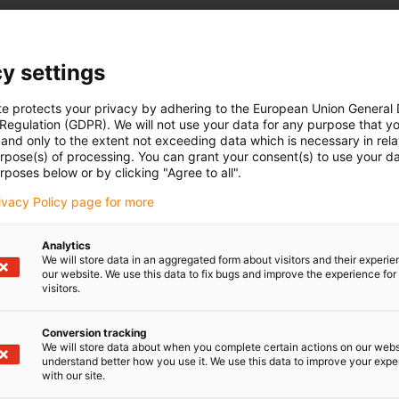
y settings
te protects your privacy by adhering to the European Union General
 Regulation (GDPR). We will not use your data for any purpose that y
and only to the extent not exceeding data which is necessary in relat
urpose(s) of processing. You can grant your consent(s) to use your da
rposes below or by clicking "Agree to all".
rivacy Policy page for more
Analytics
We will store data in an aggregated form about visitors and their experi
our website. We use this data to fix bugs and improve the experience for 
visitors.
Conversion tracking
We will store data about when you complete certain actions on our webs
understand better how you use it. We use this data to improve your exp
with our site.