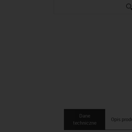
Dane
Opis ­pro
techniczne