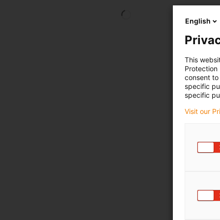
English
Privac
This websi
Protection
consent to 
specific p
specific pu
Visit our P