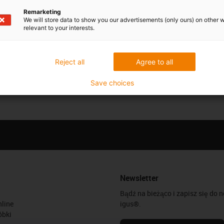
Remarketing
We will store data to show you our advertisements (only ours) on other 
relevant to your interests.
Reject all
Agree to all
Save choices
Newsletter
Bądź na bieżąco i zapisz się do 
line
igus®.
óbki