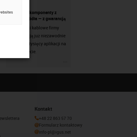
Wszystkie komponenty z
websites
jednego źródła — z gwarancją
Prowadniki kablowe firmy
igus działają już niezawodnie
w setkach tysięcy aplikacji na
całym świecie.
igus-icon-3arrow
Kontakt
newslettera
+48 22 863 57 70
Formularz kontaktowy
info-pl@igus.net