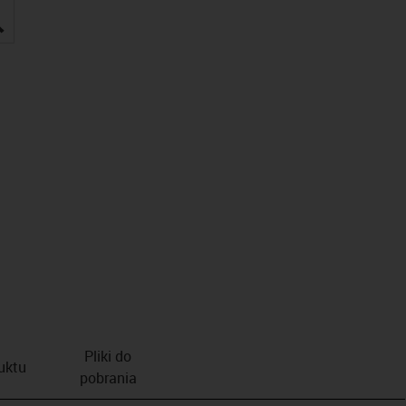
igus-icon-lupe
Pliki do
duktu
pobrania