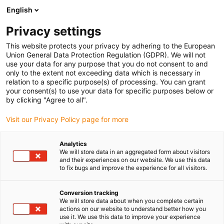
English
(0)
Privacy settings
igus-icon-arrow-right
igus-icon-arrow-right
igus-icon-arrow-right
Strona główna
Przewody do zastosowań ruchomych
Przewody
This website protects your privacy by adhering to the European
igus-icon-arrow-right
igus-ico
konfekcjonowane
Przewody napędowe zgodne z normą producentów
Union General Data Protection Regulation (GDPR). We will not
igus-icon-arrow-right
Odpowiednie dla Beckhoff
Hybrydowy serwoprzewód readycable® według
use your data for any purpose that you do not consent to and
normy Beckhoff ZK4530-8110-xxx, przewód podstawowy, PVC 7,5 x d
only to the extent not exceeding data which is necessary in
relation to a specific purpose(s) of processing. You can grant
Hybrydowy serwoprzewód
your consent(s) to use your data for specific purposes below or
by clicking "Agree to all".
readycable® według normy
Visit our Privacy Policy page for more
Beckhoff ZK4530-8110-xxx,
przewód podstawowy, PVC 7,5
Analytics
We will store data in an aggregated form about visitors
x d
and their experiences on our website. We use this data
to fix bugs and improve the experience for all visitors.
Conversion tracking
We will store data about when you complete certain
actions on our website to understand better how you
use it. We use this data to improve your experience