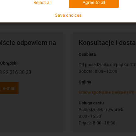
Reject all
Agree to all
Save choices
biście odpowiem na
Konsultacje i dost
Osobista
 Obrębski
Od poniedziałku do piątku: 7
Sobota: 8:00–12:00
8 22 316 36 33
con-phone
Online
j e-mail
Umów spotkanie z ekspertem
Usługa czatu
Poniedziałek - czwartek:
8:00 - 16:30
Piątek: 8:00 - 16:30