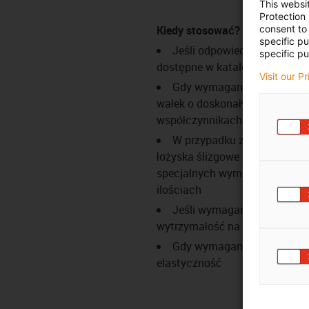
This websi
Protection
Kiedy stosować?
consent to 
specific p
Jeśli odpowiednie wymiary 
specific pu
dostępne w katalogu iglidur®
Visit our P
Gdy wymagany jest polime
wałek o doskonałych
współczynnikach zużycia i tar
W przypadku zapotrzebowa
łożyska ślizgowe iglidur® o
specjalnych wymiarach w mał
ilościach
Jeśli wymagana jest wysok
wytrzymałość na ściskanie
Gdy wymagana jest wysok
elastyczność