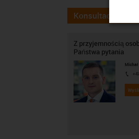
Konsultacje
Z przyjemnością oso
Państwa pytania
Michał
+4
igus-i
Wyśli