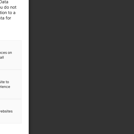
 Data
ou do not
ion to a
ta for
ences on
all
ite to
erience
websites