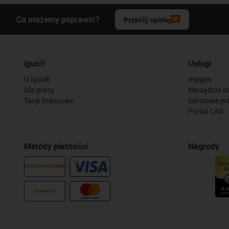
Co możemy poprawić?
Prześlij opinię
igus®
Usługi
O igus®
myigus
Dla prasy
Narzędzia on
Targi branżowe
Darmowe pr
Portal CAD
Metody płatności
Nagrody
FAKTURA PROFORMA
Przelewy24