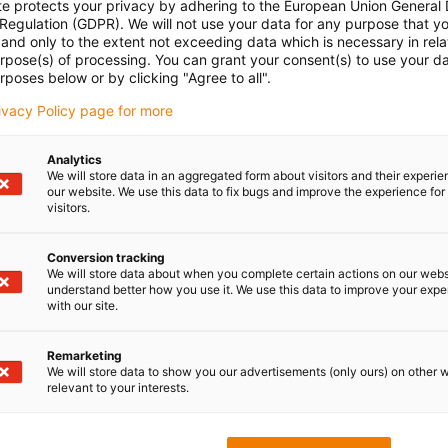
te protects your privacy by adhering to the European Union General
 Regulation (GDPR). We will not use your data for any purpose that y
and only to the extent not exceeding data which is necessary in relat
urpose(s) of processing. You can grant your consent(s) to use your da
nie są
rposes below or by clicking "Agree to all".
Kiedy nie stosować?
rivacy Policy page for more
Jeśli dostępne jest odpowiednie standardowe
rowy
łożysko katalogowe iglidur®
Analytics
Gdy wymagane jest łożysko ślizgowe iglidur® o
cia
We will store data in an aggregated form about visitors and their experi
specjalnych wymiarach w dużych ilościach
our website. We use this data to fix bugs and improve the experience for 
nia na
visitors.
Gdy nie są wymagane wałki wykonane z
tworzyw konstrukcyjnych, a do danego
ych
Conversion tracking
zastosowania wystarczą wałki bez właściwości
We will store data about when you complete certain actions on our webs
trybologicznych.
understand better how you use it. We use this data to improve your exp
a
with our site.
Aby znaleźć odpowiedni produkt prosimy
skorzystać z dostępnych filtrów wyszukiwania
a
Remarketing
We will store data to show you our advertisements (only ours) on other 
relevant to your interests.