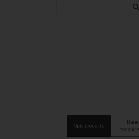
Dane
Opis ­produktu
technic