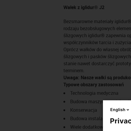
Wałek z iglidur® J2
Bezsmarowne materiały iglidur
rodzaju bezobsługowych element
ślizgowych iglidur® zapewnia o
współczynników tarcia i zużyci
Oprócz wałków do własnej obrób
ślizgowych i pasków ślizgowyc
stanie nawet dostarczyć protot
terminem.
Uwaga: Nasze wałki są produ
Typowe obszary zastosowań
Technologia medyczna
Budowa maszyn specjalnych
Konserwacja
English
Budowa instalacji przemysł
Privac
Wiele dodatkowych obszarów 