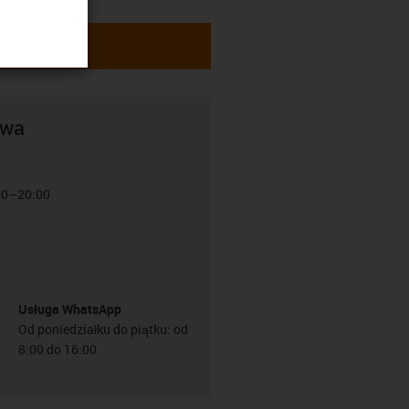
awa
:00–20:00
Usługa WhatsApp
Od poniedziałku do piątku: od
8:00 do 16:00