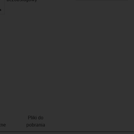
igus-icon-lupe
Pliki do
zne
pobrania