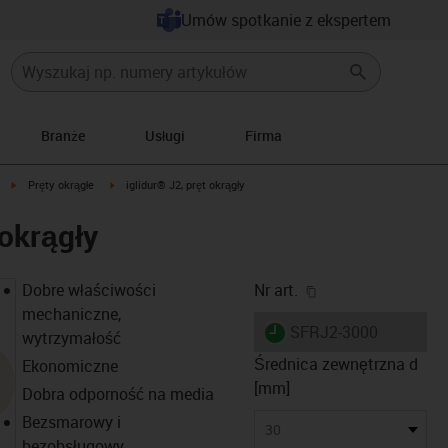
Umów spotkanie z ekspertem
Branże
Usługi
Firma
igus-icon-arrow-right
igus-icon-arrow-right
Pręty okrągłe
iglidur® J2, pręt okrągły
 okrągły
igus-icon-copy-cl
Dobre właściwości
Nr art.
mechaniczne,
igus-icon-lieferzeit
SFRJ2-3000
wytrzymałość
Średnica zewnętrzna d
Ekonomiczne
[mm]
Dobra odporność na media
Bezsmarowy i
30
bezobsługowy