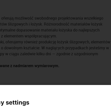
® oferują możliwość swobodnego projektowania wszelkiego
ów ślizgowych i łożysk. Różnorodność materiałów łożysk
ptymalne dopasowanie materiału łożyska do najlepszych
a z elementem współpracującym.
ki, oferujemy również produkcję łożysk ślizgowych, elementów
h o dowolnym kształcie. W naglących przypadkach jesteśmy w
ypy w ciągu zaledwie kilku dni — zgodnie z uzgodnionym
kowane z nadmiarem wymiarowym.
owych
y settings
zastosowań można znaleźć na naszej [Link id="9"]