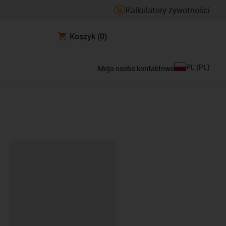
Kalkulatory żywotności
Koszyk
(0)
PL
(
PL
)
Moja osoba kontaktowa
ipboard