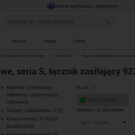
Umów spotkanie z ekspertem
Branże
Usługi
Firma
gus-icon-arrow-right
igus-icon-arrow-right
igus-icon-arrow-right
TE Connectivity (Intercontec)
Seria S/623
Złącze standardowe, seria S, łączni
e, seria S, łącznik zasilający 92
igus-icon-copy-cl
Materiał: Ciśnieniowo
Nr art.
odlewany cynk/mosiądz,
igus-icon-lieferzeit-dot
MAT0179670
niklowany
Izolator i liczba pinów
Stopień zabrudzenia: 3 [2]
Klasa ochrony: IP 66/67
s-icon-lupe
s-icon-lupe
s-icon-lupe
Typ E, 1-pinowy
[podłączony]
Kategoria przepięcia: IV