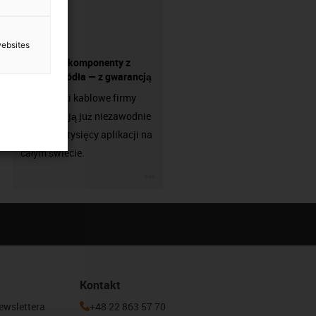
websites
Wszystkie komponenty z
jednego źródła — z gwarancją
Prowadniki kablowe firmy
igus działają już niezawodnie
w setkach tysięcy aplikacji na
całym świecie.
igus-icon-3arrow
Kontakt
newslettera
+48 22 863 57 70