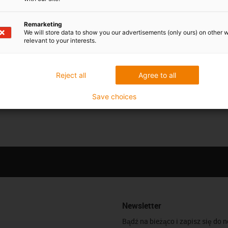
Remarketing
We will store data to show you our advertisements (only ours) on other 
relevant to your interests.
Reject all
Agree to all
Save choices
Newsletter
Bądź na bieżąco i zapisz się do 