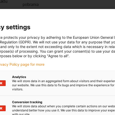
duktu
pobrania
y settings
te protects your privacy by adhering to the European Union General
 Regulation (GDPR). We will not use your data for any purpose that y
and only to the extent not exceeding data which is necessary in relat
urpose(s) of processing. You can grant your consent(s) to use your da
rposes below or by clicking "Agree to all".
rivacy Policy page for more
Analytics
We will store data in an aggregated form about visitors and their experi
our website. We use this data to fix bugs and improve the experience for 
visitors.
Conversion tracking
We will store data about when you complete certain actions on our webs
understand better how you use it. We use this data to improve your exp
with our site.