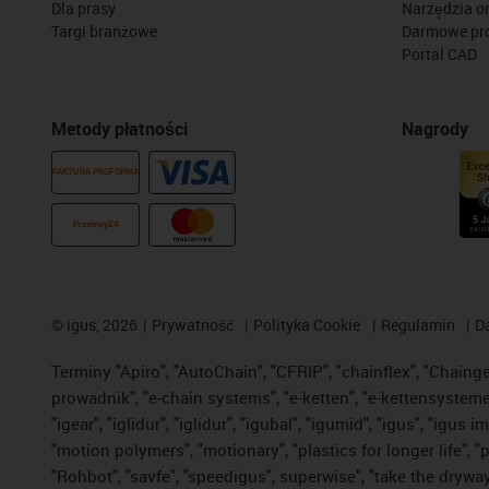
Dla prasy
Narzędzia on
Targi branżowe
Darmowe pr
Portal CAD
Metody płatności
Nagrody
FAKTURA PROFORMA
Przelewy24
©
igus, 2026
Prywatność
Polityka Cookie
Regulamin
D
Terminy "Apiro", "AutoChain", "CFRIP", "chainflex", "Chainge",
prowadnik", "e-chain systems", "e-ketten", "e-kettensysteme", 
"igear", "iglidur", "iglidur", "igubal", "igumid", "igus", "ig
"motion polymers", "motionary", "plastics for longer life", 
"Rohbot", "savfe", "speedigus", superwise", "take the dryway",