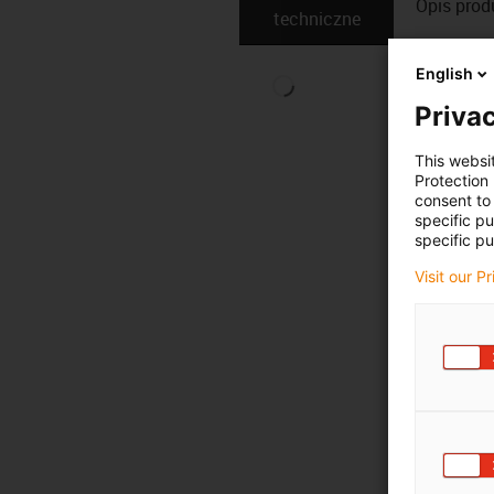
Opis ­pro
techniczne
English
Privac
This websi
Protection
consent to 
specific p
specific pu
Visit our P