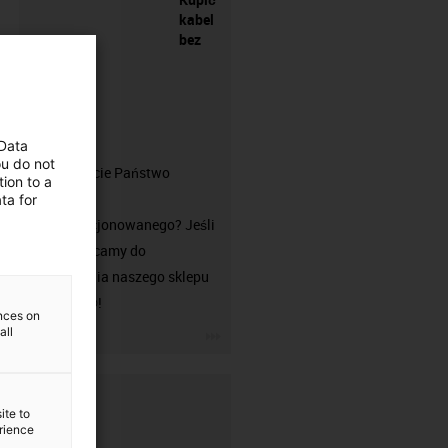
kabel
bez
złącza?
 Data
ou do not
Czu szukacie Państwo
ion to a
przewodu
ta for
niekonfekcjonowanego? Jeśli
tak, zachęcamy do
odwiedzenia naszego sklepu
chainflex®!
ences on
all
igus-icon-3arrow
ite to
erience