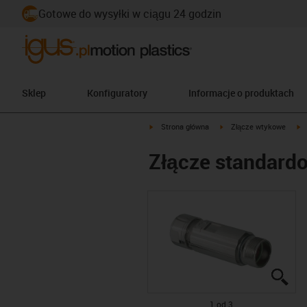
Gotowe do wysyłki w ciągu 24 godzin
Sklep
Konfiguratory
Informacje o produktach
igus-icon-arrow-right
igus-icon-arrow-right
i
Strona główna
Złącze wtykowe
Złącze standardow
igu
igu
igu
1 od 3