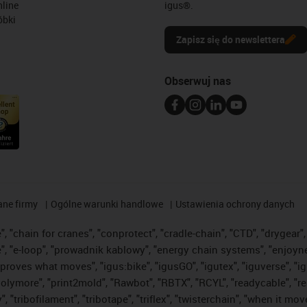
line
igus®.
óbki
Zapisz się do newslettera
Obserwuj nas
ane firmy
Ogólne warunki handlowe
Ustawienia ochrony danych
 "chain for cranes", "conprotect", "cradle-chain", "CTD", "drygear", "
"e-loop", "prowadnik kablowy", "energy chain systems", "enjoyneering"
us improves what moves", "igus:bike", "igusGO", "igutex", "iguverse", 
"polymore", "print2mold", "Rawbot", "RBTX", "RCYL", "readycable", "re
 "tribofilament", "tribotape", "triflex", "twisterchain", "when it mo