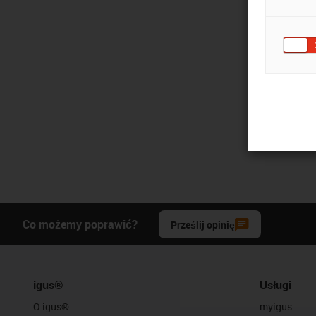
Co możemy poprawić?
Prześlij opinię
igus®
Usługi
O igus®
myigus