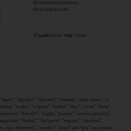
Formularz kontaktowy
info-pl@igus.net
Język:
Polski
Kraj:
Polska
drylin", "dryspin", "dry-tech", "dryway", "easy chain", "e-
, "e-skin", "e-spool", "fixflex", "flizz", "i.Cee", "ibow",
"iguversum", "kineKIT", "kopla", "manus", "motion plastics",
adychain", "ReBeL", "ReCyycle", "reguse", "robolink",
ves, igus improves", "xirodur", "xiros" and "yes" są prawnie