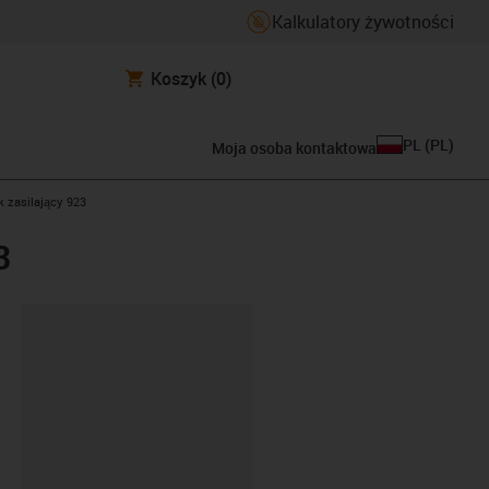
Kalkulatory żywotności
Koszyk
(0)
PL
(
PL
)
Moja osoba kontaktowa
k zasilający 923
3
ipboard