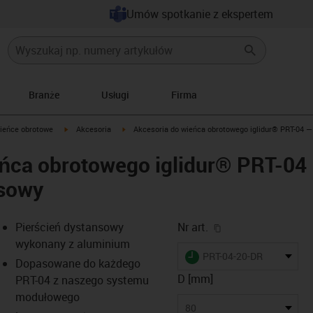
Umów spotkanie z ekspertem
Branże
Usługi
Firma
igus-icon-arrow-right
igus-icon-arrow-right
ieńce obrotowe
Akcesoria
Akcesoria do wieńca obrotowego iglidur® PRT-04 —
eńca obrotowego iglidur® PRT-04
nsowy
igus-icon-copy-cl
Pierścień dystansowy
Nr art.
wykonany z aluminium
igus-icon-lieferzeit
PRT-04-20-DR
Dopasowane do każdego
D [mm]
PRT-04 z naszego systemu
modułowego
s-icon-lupe
s-icon-lupe
s-icon-lupe
80