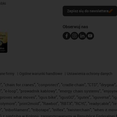
óbki
Zapisz się do newslettera
Obserwuj nas
ane firmy
Ogólne warunki handlowe
Ustawienia ochrony danych
 "chain for cranes", "conprotect", "cradle-chain", "CTD", "drygear", "
"e-loop", "prowadnik kablowy", "energy chain systems", "enjoyneering"
us improves what moves", "igus:bike", "igusGO", "igutex", "iguverse", 
"polymore", "print2mold", "Rawbot", "RBTX", "RCYL", "readycable", "re
 "tribofilament", "tribotape", "triflex", "twisterchain", "when it mo
 siedzibą w Kolonii, zarejestrowanymi w Republice Federalnej N