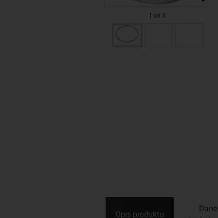
1 od 3
Dane
Opis ­produktu