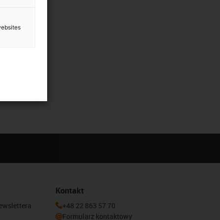
websites
Kontakt
newslettera
+48 22 863 57 70
Formularz kontaktowy