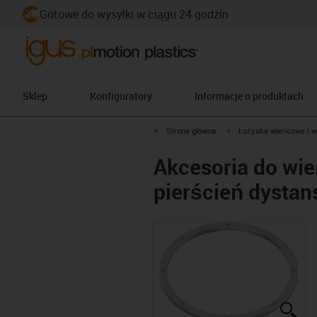
Gotowe do wysyłki w ciągu 24 godzin
Sklep
Konfiguratory
Informacje o produktach
igus-icon-arrow-right
igus-icon-arrow-right
Strona główna
Łożyska wieńcowe i w
Akcesoria do wi
pierścień dysta
igu
igu
igu