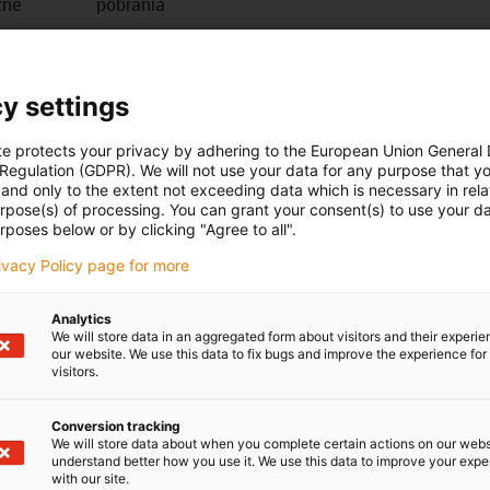
zne
pobrania
 są gotowymi do montażu wieńcami obrotowymi,
bezobsługową pracę. Dzięki wszechstronnym rozwiązaniom
y settings
ńcowe PRT-04 można zamontować w bardzo krótkim czasie.
iowi dystansowemu, łożysko PRT można bardzo łatwo
te protects your privacy by adhering to the European Union General
 Regulation (GDPR). We will not use your data for any purpose that y
and only to the extent not exceeding data which is necessary in relat
urpose(s) of processing. You can grant your consent(s) to use your da
 lub wycięć dla ruchomych części.
rposes below or by clicking "Agree to all".
rivacy Policy page for more
emu modułowego
 twardo aluminium
Analytics
We will store data in an aggregated form about visitors and their experi
our website. We use this data to fix bugs and improve the experience for 
visitors.
płaskich powierzchniach
Conversion tracking
We will store data about when you complete certain actions on our webs
understand better how you use it. We use this data to improve your exp
with our site.