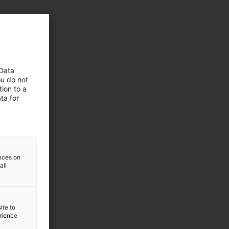
 Data
ou do not
ion to a
ta for
ences on
all
ite to
erience