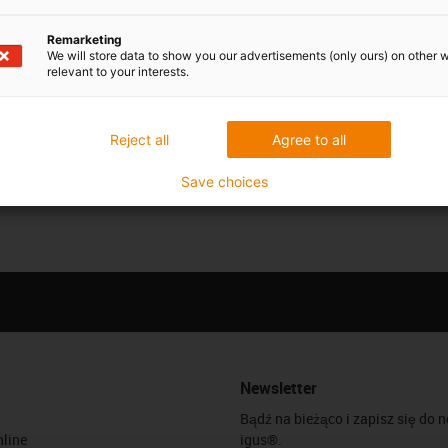
Remarketing
We will store data to show you our advertisements (only ours) on other 
relevant to your interests.
Reject all
Agree to all
Save choices
Newsletter
Bądź na bieżąco i zapisz się do 
line
igus®.