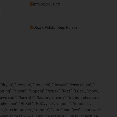
info-pl@igus.net
Język:
Polski
Kraj:
Polska
drylin", "dryspin", "dry-tech", "dryway", "easy chain", "e-
, "e-skin", "e-spool", "fixflex", "flizz", "i.Cee", "ibow",
"iguversum", "kineKIT", "kopla", "manus", "motion plastics",
adychain", "ReBeL", "ReCyycle", "reguse", "robolink",
ves, igus improves", "xirodur", "xiros" and "yes" są prawnie
iemiec oraz w wielu innych krajach i jurysdykcjach na