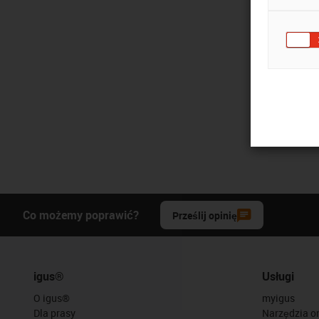
Co możemy poprawić?
Prześlij opinię
igus®
Usługi
O igus®
myigus
Dla prasy
Narzędzia on