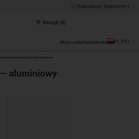
Kalkulatory żywotności
Koszyk
(0)
PL
(
PL
)
Moja osoba kontaktowa
 aluminiowy pierścień dystansowy
 — aluminiowy
ipboard