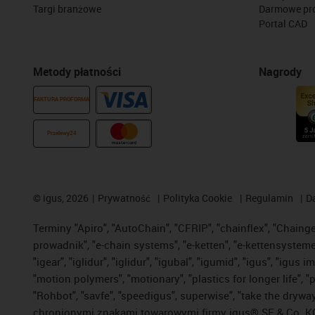
Targi branżowe
Darmowe pr
Portal CAD
Metody płatności
Nagrody
FAKTURA PROFORMA
Przelewy24
©
igus, 2026
Prywatność
Polityka Cookie
Regulamin
D
Terminy "Apiro", "AutoChain", "CFRIP", "chainflex", "Chainge",
prowadnik", "e-chain systems", "e-ketten", "e-kettensysteme", 
"igear", "iglidur", "iglidur", "igubal", "igumid", "igus", "ig
"motion polymers", "motionary", "plastics for longer life", 
"Rohbot", "savfe", "speedigus", superwise", "take the dryway",
chronionymi znakami towarowymi firmy igus® SE & Co. KG z