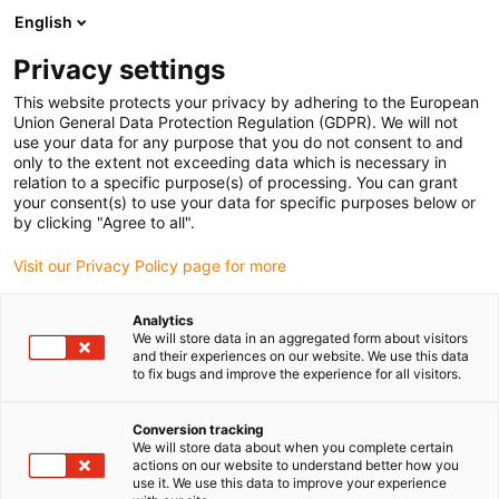
English
(0)
Privacy settings
igus-icon-arrow-right
igus-icon-arrow-right
igus-icon-arrow-right
Strona główna
Przewody do zastosowań ruchomych
Przewody
This website protects your privacy by adhering to the European
igus-icon-arrow-right
Przewody koncentryczne
Union General Data Protection Regulation (GDPR). We will not
use your data for any purpose that you do not consent to and
only to the extent not exceeding data which is necessary in
relation to a specific purpose(s) of processing. You can grant
Przewody koncentryczne
your consent(s) to use your data for specific purposes below or
by clicking "Agree to all".
Visit our Privacy Policy page for more
chainflex®
Analytics
We will store data in an aggregated form about visitors
and their experiences on our website. We use this data
to fix bugs and improve the experience for all visitors.
4 lata gwarancji
Tego należy od nas oczekiwać.
Conversion tracking
We will store data about when you complete certain
actions on our website to understand better how you
use it. We use this data to improve your experience