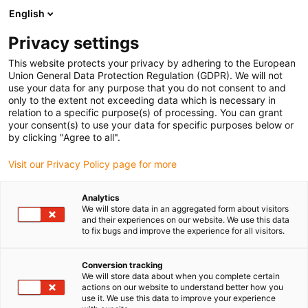
English
(0)
Privacy settings
igus-icon-arrow-right
igus-icon-arrow-right
igus-icon-arrow-right
Strona główna
Przewody do zastosowań ruchomych
Przewody
This website protects your privacy by adhering to the European
igus-icon-arrow-right
igus-icon-arrow-right
Przewody układu pomiarowego
Przewód systemu pomiarowego
Union General Data Protection Regulation (GDPR). We will not
chainflex® CF211
use your data for any purpose that you do not consent to and
only to the extent not exceeding data which is necessary in
Przewód systemu
relation to a specific purpose(s) of processing. You can grant
your consent(s) to use your data for specific purposes below or
pomiarowego chainflex®
by clicking "Agree to all".
CF211
Visit our Privacy Policy page for more
Analytics
We will store data in an aggregated form about visitors
and their experiences on our website. We use this data
to fix bugs and improve the experience for all visitors.
Conversion tracking
We will store data about when you complete certain
igus-icon-lupe
igus-icon-lupe
actions on our website to understand better how you
use it. We use this data to improve your experience