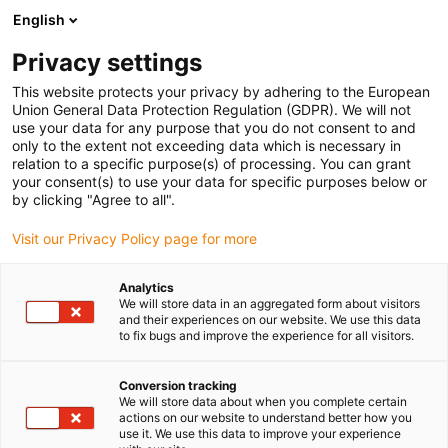
English
(0)
Privacy settings
igus-icon-arrow-right
igus-icon-arrow-right
igus-icon-arrow-right
igus-icon-arrow-right
Strona główna
e-prowadniki
Akcesoria
Rynny prowadzące
This website protects your privacy by adhering to the European
igus-icon-arrow-right
igus-icon-arrow-right
igus-icon-arrow-r
Aluminiowe SuperThroughs
Rynny z super-aluminium
Union General Data Protection Regulation (GDPR). We will not
Aluminiowa rynna SuperTrough | 974.30.SL / 974.31.SL / 974.30.SLA / 974.31.SLH |
use your data for any purpose that you do not consent to and
Wysokość rynny: 184 mm
only to the extent not exceeding data which is necessary in
relation to a specific purpose(s) of processing. You can grant
Aluminiowa rynna
your consent(s) to use your data for specific purposes below or
by clicking "Agree to all".
SuperTrough | 974.30.SL /
Visit our Privacy Policy page for more
974.31.SL / 974.30.SLA /
974.31.SLH | Wysokość rynny:
Analytics
We will store data in an aggregated form about visitors
184 mm
and their experiences on our website. We use this data
to fix bugs and improve the experience for all visitors.
Conversion tracking
We will store data about when you complete certain
actions on our website to understand better how you
use it. We use this data to improve your experience