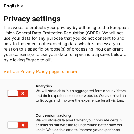
English
(0)
Privacy settings
igus-icon-arrow-right
igus-icon-arrow-right
igus-icon-arrow-right
Strona główna
Przewody do zastosowań ruchomych
Przewody
This website protects your privacy by adhering to the European
igus-icon-arrow-right
igus-icon-arrow-right
Serwoprzewody
Serwoprzewód chainflex® CF29.D
Union General Data Protection Regulation (GDPR). We will not
use your data for any purpose that you do not consent to and
Serwoprzewód chainflex®
only to the extent not exceeding data which is necessary in
relation to a specific purpose(s) of processing. You can grant
CF29.D
your consent(s) to use your data for specific purposes below or
by clicking "Agree to all".
Visit our Privacy Policy page for more
Analytics
We will store data in an aggregated form about visitors
and their experiences on our website. We use this data
to fix bugs and improve the experience for all visitors.
igus-icon-lupe
igus-icon-lupe
Conversion tracking
1 od 2
We will store data about when you complete certain
actions on our website to understand better how you
use it. We use this data to improve your experience