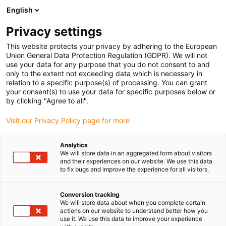
English
(0)
Privacy settings
igus-icon-arrow-right
igus-icon-arrow-right
igus-icon-arrow-right
Strona główna
Przewody do zastosowań ruchomych
Przewody
This website protects your privacy by adhering to the European
igus-icon-arrow-right
igus-icon-arrow-right
Przewody sterownicze
Przewód sterowniczy chainflex® CF5
Union General Data Protection Regulation (GDPR). We will not
use your data for any purpose that you do not consent to and
Przewód sterowniczy
only to the extent not exceeding data which is necessary in
relation to a specific purpose(s) of processing. You can grant
chainflex® CF5
your consent(s) to use your data for specific purposes below or
by clicking "Agree to all".
Visit our Privacy Policy page for more
Analytics
We will store data in an aggregated form about visitors
and their experiences on our website. We use this data
to fix bugs and improve the experience for all visitors.
igus-icon-lupe
igus-icon-lupe
igus-icon-lupe
Conversion tracking
1 od 3
We will store data about when you complete certain
actions on our website to understand better how you
use it. We use this data to improve your experience