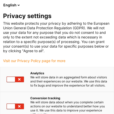
English
(0)
Privacy settings
igus-icon-arrow-right
igus-icon-arrow-right
igus-icon-arrow-right
Strona główna
Przewody do zastosowań ruchomych
Przewody
This website protects your privacy by adhering to the European
igus-icon-arrow-right
igus-icon-arrow-right
Przewody sterownicze
Przewód sterowniczy chainflex® CF890
Union General Data Protection Regulation (GDPR). We will not
use your data for any purpose that you do not consent to and
Przewód sterowniczy
only to the extent not exceeding data which is necessary in
relation to a specific purpose(s) of processing. You can grant
chainflex® CF890
your consent(s) to use your data for specific purposes below or
by clicking "Agree to all".
Visit our Privacy Policy page for more
Analytics
We will store data in an aggregated form about visitors
and their experiences on our website. We use this data
to fix bugs and improve the experience for all visitors.
igus-icon-lupe
igus-icon-lupe
Conversion tracking
1 od 2
We will store data about when you complete certain
actions on our website to understand better how you
use it. We use this data to improve your experience