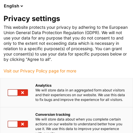
English
(0)
Privacy settings
igus-icon-arrow-right
igus-icon-arrow-right
igus-icon-arrow-right
Strona główna
Sklep online z łożyskami ślizgowymi
Podkładki
This website protects your privacy by adhering to the European
oporowe
Union General Data Protection Regulation (GDPR). We will not
use your data for any purpose that you do not consent to and
Podkładki oporowe
only to the extent not exceeding data which is necessary in
relation to a specific purpose(s) of processing. You can grant
your consent(s) to use your data for specific purposes below or
by clicking "Agree to all".
W naszym sklepie online można szybko i łatwo znaleźć
odpowiednią podkładkę oporową firmy igus do danego
Visit our Privacy Policy page for more
zastosowania.
Analytics
We will store data in an aggregated form about visitors
Wystarczy wpisać wymiary, wybrać parametry
and their experiences on our website. We use this data
środowiskowe i inne warunki pracy za pomocą filtrów:
to fix bugs and improve the experience for all visitors.
wynikiem będzie przegląd odpowiednich produktów
katalogowych firmy igus oraz niestandardowych
Conversion tracking
We will store data about when you complete certain
podkładek oporowych wraz z cenami.
actions on our website to understand better how you
use it. We use this data to improve your experience