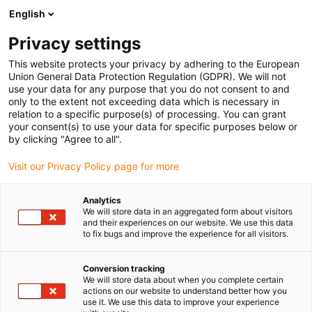
English
Prosimy wybrać miejsce dostawy
Privacy settings
Wybór strony kraju/regionu może mieć wpływ na różne czynniki
This website protects your privacy by adhering to the European
Union General Data Protection Regulation (GDPR). We will not
Wyświetl wszystkie lokalizacje
use your data for any purpose that you do not consent to and
only to the extent not exceeding data which is necessary in
Przejdź do www.igus.com
relation to a specific purpose(s) of processing. You can grant
your consent(s) to use your data for specific purposes below or
by clicking "Agree to all".
(0)
Visit our Privacy Policy page for more
Strona główna igus Polska
wiki
Łożyska ślizgowe
Analytics
We will store data in an aggregated form about visitors
and their experiences on our website. We use this data
to fix bugs and improve the experience for all visitors.
Conversion tracking
We will store data about when you complete certain
actions on our website to understand better how you
use it. We use this data to improve your experience