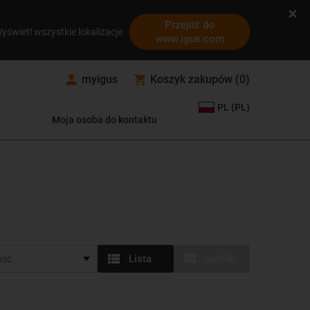
Przejdź do
yświetl wszystkie lokalizacje
www.igus.com
myigus
Koszyk zakupów
(
0
)
PL (PL)
Moja osoba do kontaktu
Lista
Kafelki