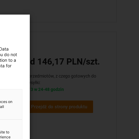
 Data
ou do not
od 146,17 PLN/szt.
ion to a
osiądz,
ta for
3 przedmiotów, z czego gotowych do
wysyłki:
3 w 24-48 godzin
ences on
Przejdź do strony produktu
all
dz,
ite to
erience