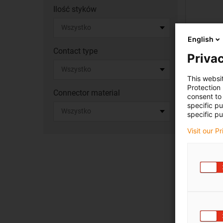
Ilość styków
English
Contact type
Privac
Złąc
This websi
Protection
Connector material
consent to 
specific p
specific pu
Visit our P