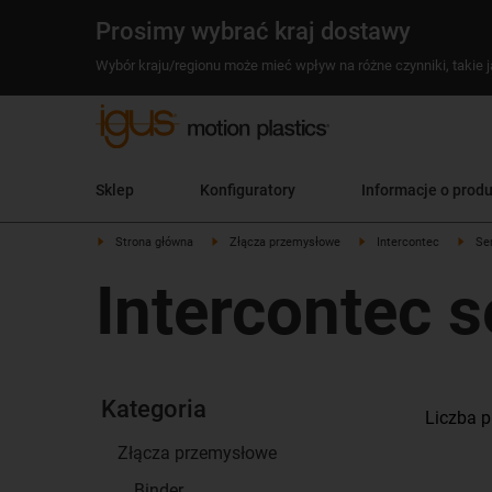
Prosimy wybrać kraj dostawy
Wybór kraju/regionu może mieć wpływ na różne czynniki, takie j
Sklep
Konfiguratory
Informacje o prod
Strona główna
Złącza przemysłowe
Intercontec
Se
Intercontec s
Kategoria
Liczba p
Złącza przemysłowe
Binder