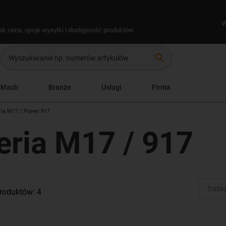
W
ak cena, opcje wysyłki i dostępność produktów.
search
uktach
Branże
Usługi
Firma
ria M17 / Power 917
eria M17 / 917
roduktów: 4