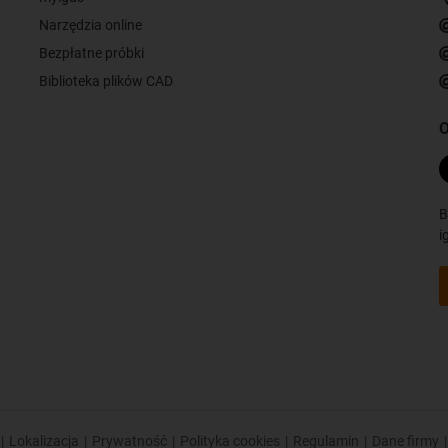
Narzędzia online
Bezpłatne próbki
Biblioteka plików CAD
O
B
i
|
Lokalizacja
|
Prywatność
|
Polityka cookies
|
Regulamin
|
Dane firmy
|