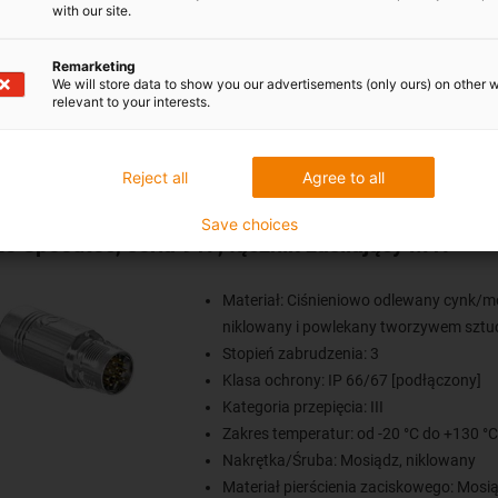
with our site.
Wkładka izolacyjna: PBT, UL 94/V0
Rodzaj styku: Tulejka zaciskowa, szczel
SpeedTec
Remarketing
We will store data to show you our advertisements (only ours) on other 
relevant to your interests.
Reject all
Agree to all
Save choices
ze Speedtec, seria 917, łącznik zasilający M17
Materiał: Ciśnieniowo odlewany cynk/m
niklowany i powlekany tworzywem szt
Stopień zabrudzenia: 3
Klasa ochrony: IP 66/67 [podłączony]
Kategoria przepięcia: III
Zakres temperatur: od -20 °C do +130 °C
Nakrętka/Śruba: Mosiądz, niklowany
Materiał pierścienia zaciskowego: Mosią