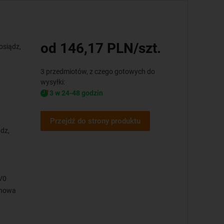
od 146,17 PLN/szt.
osiądz,
3 przedmiotów, z czego gotowych do
wysyłki:
3 w 24-48 godzin
Przejdź do strony produktu
dz,
V0
inowa