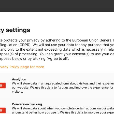
y settings
ze Speedtec, seria 917, złącze zasilające M17
te protects your privacy by adhering to the European Union General
 Regulation (GDPR). We will not use your data for any purpose that y
and only to the extent not exceeding data which is necessary in relat
Materiał: Ciśnieniowo odlewany cynk/m
urpose(s) of processing. You can grant your consent(s) to use your da
niklowany
rposes below or by clicking "Agree to all".
Stopień zabrudzenia: 3
rivacy Policy page for more
Klasa ochrony: IP 66/67 [podłączony]
Kategoria przepięcia: III
Analytics
Zakres temperatur: od -20 °C do +130 °C
We will store data in an aggregated form about visitors and their experi
Nakrętka/Śruba: Mosiądz, niklowany
our website. We use this data to fix bugs and improve the experience for 
visitors.
Materiał pierścienia zaciskowego: Mosią
niklowany
Conversion tracking
Kontakty: Mosiądz, pozłacany
We will store data about when you complete certain actions on our webs
Uszczelka: FPM
understand better how you use it. We use this data to improve your exp