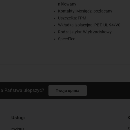
niklowany
Kontakty: Mosiądz, pozłacany
Uszczelka: FPM
Wkładka izolacyjna: PBT, UL 94/V0
Rodzaj styku: Wtyk zaciskowy
SpeedTec
la Państwa ulepszyć?
Twoja opinia
Usługi
K
myigus