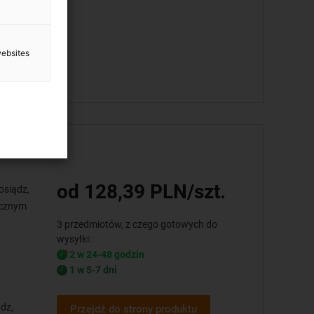
inowa
websites
od 128,39 PLN/szt.
osiądz,
ucznym
3 przedmiotów, z czego gotowych do
wysyłki:
2 w 24-48 godzin
1 w 5-7 dni
dz,
Przejdź do strony produktu