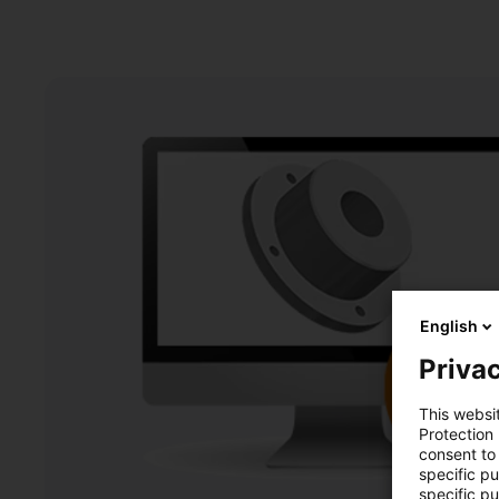
English
Privac
This websi
Protection
consent to 
specific p
specific pu