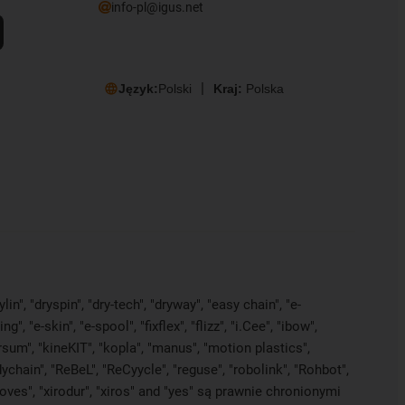
info-pl@igus.net
Język:
Polski
Kraj:
Polska
in", "dryspin", "dry-tech", "dryway", "easy chain", "e-
e-skin", "e-spool", "fixflex", "flizz", "i.Cee", "ibow",
versum", "kineKIT", "kopla", "manus", "motion plastics",
ychain", "ReBeL", "ReCyycle", "reguse", "robolink", "Rohbot",
proves", "xirodur", "xiros" and "yes" są prawnie chronionymi