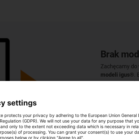
Brak mod
Zachęcamy do 
modeli igus®
. 
Wystarczy pobr
projektowania o
y settings
Przejdź do ba
te protects your privacy by adhering to the European Union General
 Regulation (GDPR). We will not use your data for any purpose that y
and only to the extent not exceeding data which is necessary in relat
urpose(s) of processing. You can grant your consent(s) to use your da
rposes below or by clicking "Agree to all".