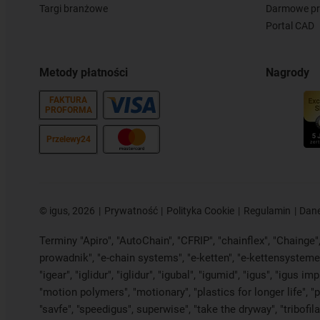
Targi branżowe
Darmowe pr
Portal CAD
Metody płatności
Nagrody
FAKTURA
PROFORMA
Przelewy24
©
igus, 2026
Prywatność
Polityka Cookie
Regulamin
Dane
Terminy "Apiro", "AutoChain", "CFRIP", "chainflex", "Chainge", 
prowadnik", "e-chain systems", "e-ketten", "e-kettensysteme", 
"igear", "iglidur", "iglidur", "igubal", "igumid", "igus", "igu
"motion polymers", "motionary", "plastics for longer life", "
"savfe", "speedigus", superwise", "take the dryway", "tribofil