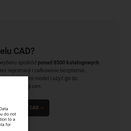
elu CAD?
wyboru spośród
ponad 8500 katalogowych
Bez rejestracji i całkowicie bezpłatnie.
ać odpowiedni model i użyć go do
raz kalkulacji cen.
zy danych igus CAD
 Data
ou do not
ion to a
ta for