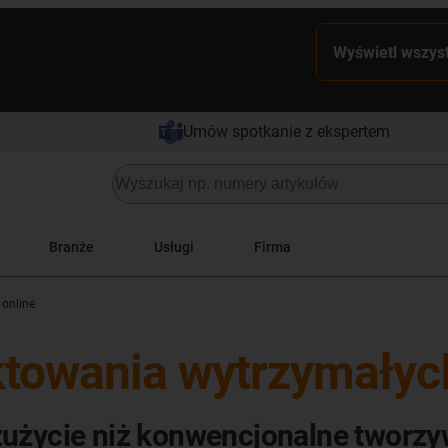
Wyświetl wszyst
Umów spotkanie z ekspertem
Branże
Usługi
Firma
 online
ktowania wytrzymałyc
zużycie niż konwencjonalne tworz