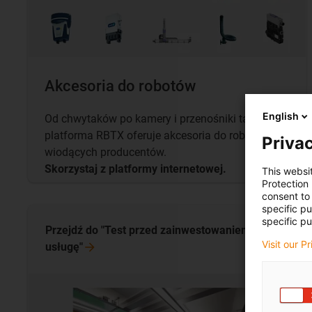
Akcesoria do robotów
English
Od chwytaków po kamery i przenośniki taśmowe:
platforma RBTX oferuje akcesoria do robotyki od
Privac
wiodących producentów.
Skorzystaj z platformy internetowej.
This websi
Protection
consent to 
specific p
specific pu
Przejdź do "Test przed zainwestowaniem w
Visit our P
usługę"