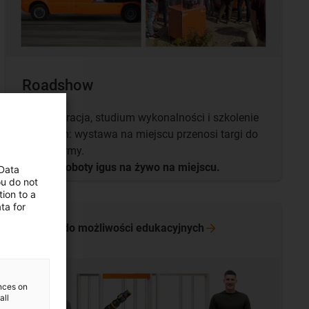
Roadshow
Demonstracja, studium wykonalności i szkolenie
w jednym: wystawa na miejscu przenosi targi do
Twojej firmy.
Zobacz roboty igus na żywo na miejscu.
 Data
ou do not
ion to a
ta for
Przejdź do możliwości
edukacyjnych
ences on
all