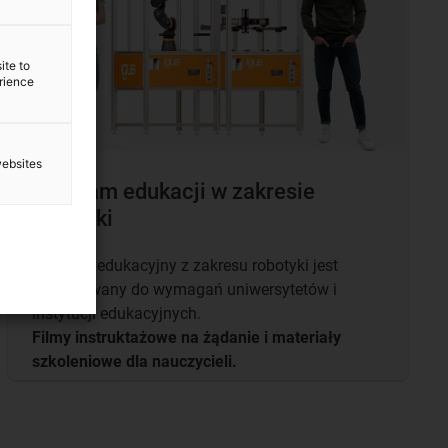
ite to
erience
websites
Program edukacji w zakresie
robotyki
Program edukacyjny z zakresu robotyki jest
dostosowany do wymagań uniwersytetów i
instytucji edukacyjnych.
Filmy instruktażowe na żądanie i materiały
szkoleniowe dla nauczycieli.