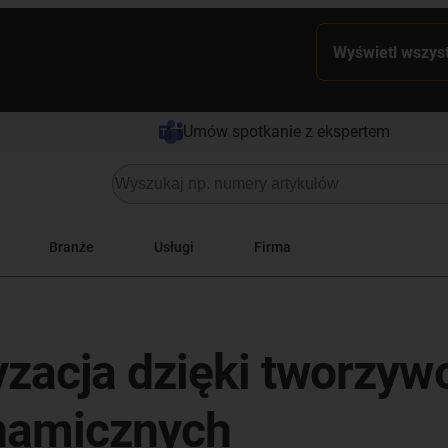
Wyświetl wszyst
Umów spotkanie z ekspertem
Branże
Usługi
Firma
yzacja dzięki tworzy
namicznych