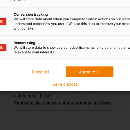
Conversion tracking
We will store data about when you complete certain actions on our webs
understand better how you use it. We use this data to improve your exp
with our site.
Remarketing
We will store data to show you our advertisements (only ours) on other 
relevant to your interests.
Usługa konfiguracji i uruchomienia
Reject all
Agree to all
Nie masz czasu ani wiedzy, aby skonfigurować
rozwiązanie automatyzacji? A może chcesz
Save choices
wykorzystać dostępne zasoby w innym obszarze
działalności firmy?
Zapoznaj się z naszą usługą montażu już teraz.