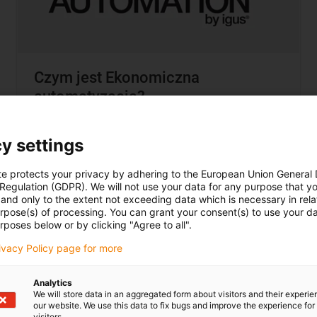
Czym jest Ekonomiczna
automatyzacja?
W pełni zautomatyzowane i zamortyzowane
y settings
procesy w mniej niż 12 miesięcy? Wsparcie dla
młodych inżynierów, to możliwe!
te protects your privacy by adhering to the European Union General
Poznaj świat ekonomicznej automatyzacji.
 Regulation (GDPR). We will not use your data for any purpose that y
and only to the extent not exceeding data which is necessary in relat
urpose(s) of processing. You can grant your consent(s) to use your da
rposes below or by clicking "Agree to all".
Przejdź do usługi konfiguracji i
uruchomienia
rivacy Policy page for more
Analytics
We will store data in an aggregated form about visitors and their experi
our website. We use this data to fix bugs and improve the experience for 
visitors.