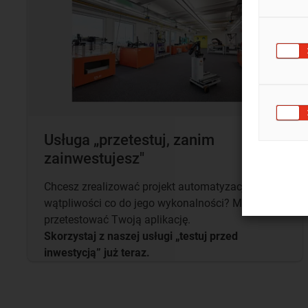
Usługa „przetestuj, zanim
zainwestujesz"
Chcesz zrealizować projekt automatyzacji i masz
wątpliwości co do jego wykonalności? Możemy
przetestować Twoją aplikację.
Skorzystaj z naszej usługi „testuj przed
inwestycją” już teraz.