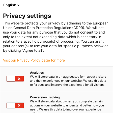
English
Prosimy wybrać miejsce dostawy
Privacy settings
Wybór strony kraju/regionu może mieć wpływ na różne czynniki
This website protects your privacy by adhering to the European
Union General Data Protection Regulation (GDPR). We will not
Wyświetl wszystkie lokalizacje
use your data for any purpose that you do not consent to and
only to the extent not exceeding data which is necessary in
relation to a specific purpose(s) of processing. You can grant
Przejdź do www.igus.com
your consent(s) to use your data for specific purposes below or
by clicking "Agree to all".
Visit our Privacy Policy page for more
(0)
Analytics
We will store data in an aggregated form about visitors
Strona główna igus Polska
Polimerowe półprodukty
and their experiences on our website. We use this data
to fix bugs and improve the experience for all visitors.
Test tolerancji
Conversion tracking
We will store data about when you complete certain
Sprawdzenie tolerancji
actions on our website to understand better how you
use it. We use this data to improve your experience