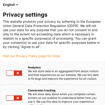
English
Prosimy wybrać miejsce dostawy
Privacy settings
Wybór strony kraju/regionu może mieć wpływ na różne czynniki
This website protects your privacy by adhering to the European
Union General Data Protection Regulation (GDPR). We will not
Wyświetl wszystkie lokalizacje
use your data for any purpose that you do not consent to and
only to the extent not exceeding data which is necessary in
relation to a specific purpose(s) of processing. You can grant
Przejdź do www.igus.com
your consent(s) to use your data for specific purposes below or
by clicking "Agree to all".
Visit our Privacy Policy page for more
(0)
Analytics
We will store data in an aggregated form about visitors
Strona główna igus Polska
Pomieszczenie czyste
and their experiences on our website. We use this data
to fix bugs and improve the experience for all visitors.
Komponenty ESD/ATEX
Conversion tracking
We will store data about when you complete certain
Komponenty ESD/ATEX
actions on our website to understand better how you
use it. We use this data to improve your experience