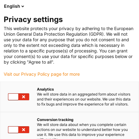
English
Prosimy wybrać miejsce dostawy
Privacy settings
Wybór strony kraju/regionu może mieć wpływ na różne czynniki
This website protects your privacy by adhering to the European
Union General Data Protection Regulation (GDPR). We will not
Wyświetl wszystkie lokalizacje
use your data for any purpose that you do not consent to and
only to the extent not exceeding data which is necessary in
relation to a specific purpose(s) of processing. You can grant
Przejdź do www.igus.com
your consent(s) to use your data for specific purposes below or
by clicking "Agree to all".
Visit our Privacy Policy page for more
(0)
Analytics
We will store data in an aggregated form about visitors
Strona główna igus Polska
Sterowanie silnikiem
Pomoc
and their experiences on our website. We use this data
to fix bugs and improve the experience for all visitors.
Bezpłatne instrukcje
Conversion tracking
We will store data about when you complete certain
actions on our website to understand better how you
wideo
use it. We use this data to improve your experience