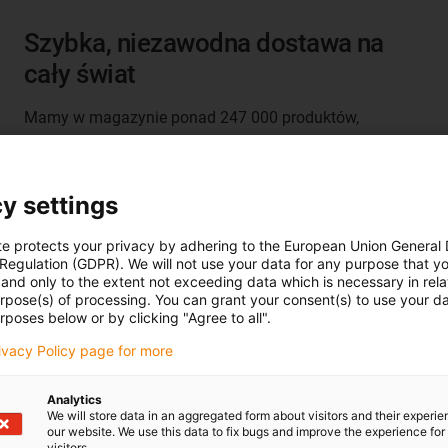
Szybka, niezawodna dostawa na
cały świat
Mamy w magazynie ponad 247 000 produktów,
gotowych do wysyłki w ciągu 24 godzin. Na całym
świecie poprzez sieć 37 oddziałów i partnerów w ponad
80 krajach.
y settings
te protects your privacy by adhering to the European Union General
 Regulation (GDPR). We will not use your data for any purpose that y
and only to the extent not exceeding data which is necessary in relat
urpose(s) of processing. You can grant your consent(s) to use your da
rposes below or by clicking "Agree to all".
rivacy Policy page for more
Analytics
We will store data in an aggregated form about visitors and their experi
our website. We use this data to fix bugs and improve the experience for 
visitors.