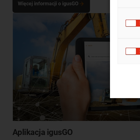
Więcej informacji o igusGO
Aplikacja igusGO