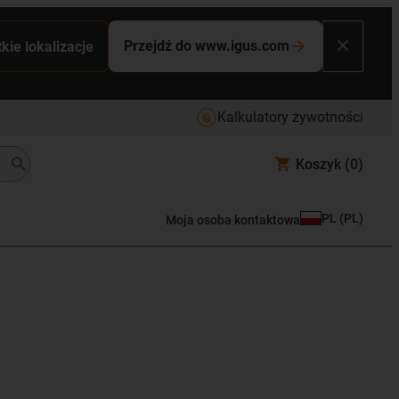
Przejdź do www.igus.com
kie lokalizacje
Kalkulatory żywotności
Koszyk
(0)
PL
(
PL
)
Moja osoba kontaktowa