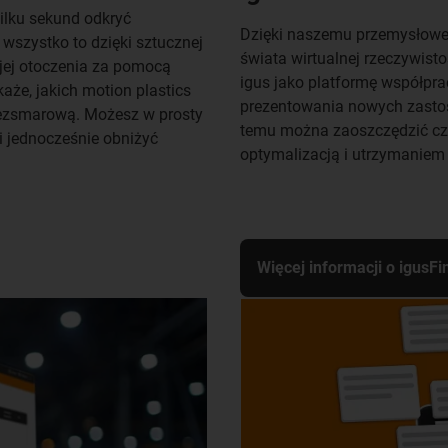
ilku sekund odkryć
Dzięki naszemu przemysłowem
wszystko to dzięki sztucznej
świata wirtualnej rzeczywist
 i jej otoczenia za pomocą
igus jako platformę współpr
każe, jakich motion plastics
prezentowania nowych zastos
bezsmarową. Możesz w prosty
temu można zaoszczędzić cz
 jednocześnie obniżyć
optymalizacją i utrzymaniem
Więcej informacji o igusFi