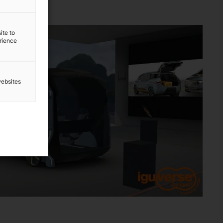
erse
ite to
erience
websites