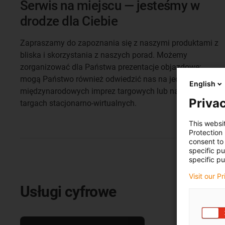
Serwis na miejscu — jesteśmy w
drodze dla Ciebie
Zapraszamy do zapoznania się z naszymi produktami z
bliska i skorzystania z naszych porad. Możemy
zorganizować dla Państwa prezentacje objazdowe;
mogą Państwo również odwiedzić nas na jednej z
English
międzynarodowych imprez targowych lub na naszych
Privac
targach stacjonarno-wirtualnych.
This websi
Protection
consent to 
specific p
specific pu
Visit our P
Usługi cyfrowe