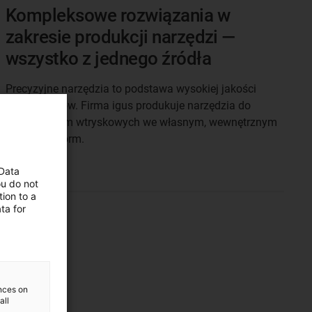
Kompleksowe rozwiązania w
zakresie produkcji narzędzi —
wszystko z jednego źródła
Precyzyjne narzędzia to podstawa wysokiej jakości
komponentów. Firma igus produkuje narzędzia do
naszych form wtryskowych we własnym, wewnętrznym
zakładzie iform.
 Data
ou do not
ion to a
ta for
ences on
all