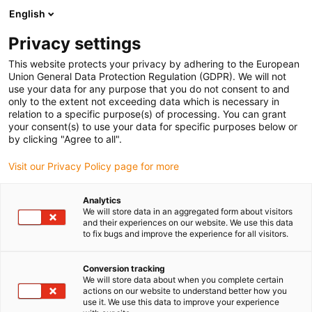
English
Prosimy wybrać miejsce dostawy
Privacy settings
Wybór strony kraju/regionu może mieć wpływ na różne czynniki
This website protects your privacy by adhering to the European
Union General Data Protection Regulation (GDPR). We will not
Wyświetl wszystkie lokalizacje
use your data for any purpose that you do not consent to and
only to the extent not exceeding data which is necessary in
relation to a specific purpose(s) of processing. You can grant
Przejdź do www.igus.com
your consent(s) to use your data for specific purposes below or
by clicking "Agree to all".
Visit our Privacy Policy page for more
(0)
Analytics
We will store data in an aggregated form about visitors
Strona główna igus Polska
Przemysły
Transport materiałów
and their experiences on our website. We use this data
to fix bugs and improve the experience for all visitors.
Prowadniki kablowe,
Conversion tracking
We will store data about when you complete certain
actions on our website to understand better how you
przewody, produkty
use it. We use this data to improve your experience