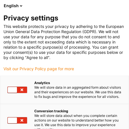
English
Prosimy wybrać miejsce dostawy
Privacy settings
Wybór strony kraju/regionu może mieć wpływ na różne czynniki
This website protects your privacy by adhering to the European
Union General Data Protection Regulation (GDPR). We will not
Wyświetl wszystkie lokalizacje
use your data for any purpose that you do not consent to and
only to the extent not exceeding data which is necessary in
relation to a specific purpose(s) of processing. You can grant
Przejdź do www.igus.com
your consent(s) to use your data for specific purposes below or
by clicking "Agree to all".
Visit our Privacy Policy page for more
(0)
Analytics
We will store data in an aggregated form about visitors
Strona główna igus Polska
Łożyska kulkowe
Wikipedia
and their experiences on our website. We use this data
to fix bugs and improve the experience for all visitors.
Wiki na temat łożysk
Conversion tracking
We will store data about when you complete certain
actions on our website to understand better how you
kulkowych: Informacje
use it. We use this data to improve your experience