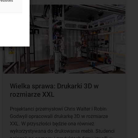
websites
Wielka sprawa: Drukarki 3D w
rozmiarze XXL
Projektanci przemysłowi Chris Walter i Robin
Godwyll opracowali drukarkę 3D w rozmiarze
XXL. W przyszłości będzie ona również
wykorzystywana do drukowania mebli. Studenci