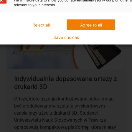
We will store data to show you our advertisements (only ours) on other 
relevant to your interests.
Reject all
Agree to all
Save choices
Indywidualnie dopasowane ortezy z
drukarki 3D
Ortezy, które szynują kontuzjowane palce, mogą
być produkowane w szpitalu w rekordowym
czasie przy użyciu drukarki 3D: Studenci
Uniwersytetu Nauk Stosowanych w Trewirze
opracowują kompaktową platformę, która mierzy