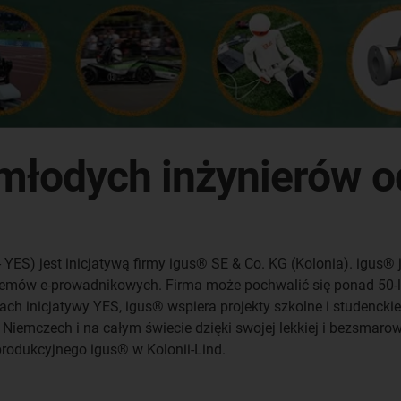
 młodych inżynierów o
 YES) jest inicjatywą firmy igus® SE & Co. KG (Kolonia). igus®
mów e-prowadnikowych. Firma może pochwalić się ponad 50-let
h inicjatywy YES, igus® wspiera projekty szkolne i studenckie
Niemczech i na całym świecie dzięki swojej lekkiej i bezsmarow
rodukcyjnego igus® w Kolonii-Lind.