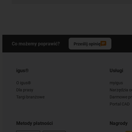
Co możemy poprawić?
Prześlij opinię
igus®
Usługi
O igus®
myigus
Dla prasy
Narzędzia o
Targi branżowe
Darmowe pr
Portal CAD
Metody płatności
Nagrody