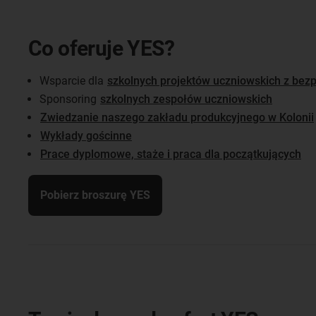
Co oferuje YES?
Wsparcie dla
szkolnych projektów uczniowskich z bez
Sponsoring
szkolnych zespołów uczniowskich
Zwiedzanie naszego zakładu produkcyjnego w Kolonii
Wykłady gościnne
Prace dyplomowe, staże i praca dla początkujących
Pobierz broszurę YES