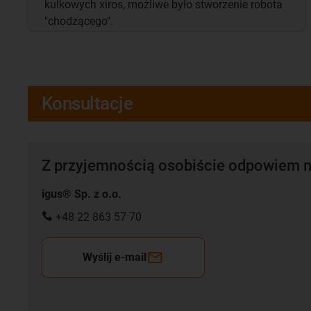
kulkowych xiros, możliwe było stworzenie robota
"chodzącego".
Konsultacje
Z przyjemnością osobiście odpowiem n
igus® Sp. z o.o.
+48 22 863 57 70
Wyślij e-mail