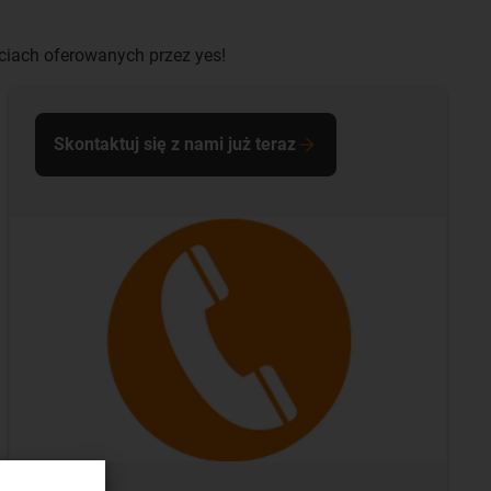
ściach oferowanych przez yes!
Skontaktuj się z nami już teraz