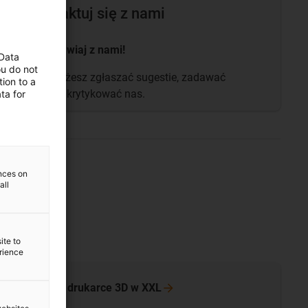
Skontaktuj się z nami
Porozmawiaj z nami!
 Data
ou do not
Tutaj możesz zgłaszać sugestie, zadawać
ion to a
pytania i krytykować nas.
ta for
ences on
all
ite to
erience
Więcej o drukarce 3D w
XXL