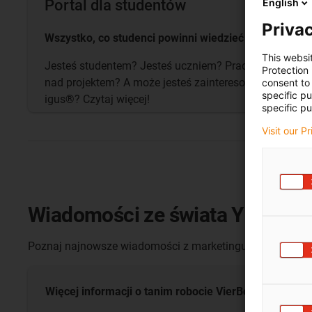
English
Portal dla studentów
Privac
Wszystko, co studenci powinni wiedzieć
This websi
Jesteś studentem? Jesteś uczniem? Pracujesz
Protection
nad projektem? A może jesteś zainteresowany
consent to 
specific p
igus®? Czytaj więcej!
specific pu
Visit our P
Wiadomości ze świata YES
Poznaj najnowsze wiadomości z marketingu uniwersyteck
Więcej informacji o tanim robocie
VierBot