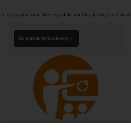
entem czy wykładowcą. Nasze portale poinformują Cię o możliwo
Do portalu wykładowcy
Portal dla wykładowców