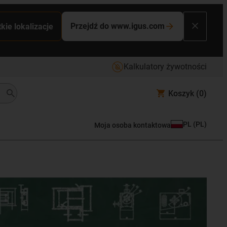
Przejdź do www.igus.com
kie lokalizacje
Kalkulatory żywotności
Koszyk
(0)
PL
(
PL
)
Moja osoba kontaktowa