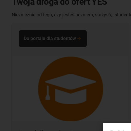
Twoja droga do ofert YES
Niezależnie od tego, czy jesteś uczniem, stażystą, stud
Do portalu dla studentów