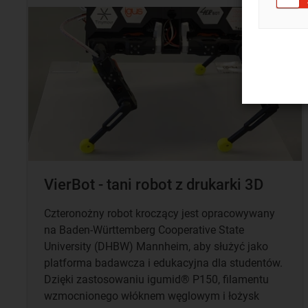
VierBot - tani robot z drukarki 3D
Czteronożny robot kroczący jest opracowywany
na Baden-Württemberg Cooperative State
University (DHBW) Mannheim, aby służyć jako
platforma badawcza i edukacyjna dla studentów.
Dzięki zastosowaniu igumid® P150, filamentu
wzmocnionego włóknem węglowym i łożysk