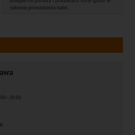
polegali na pomocy i produktach firmy igus® w
zakresie prowadzenia kabli.
tawa
7:00–20:00
em