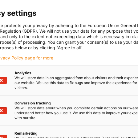
igus® w nauczaniu
y settings
Czy jesteś nauczycielem? Wykładowcą? A może
te protects your privacy by adhering to the European Union General
profesorem? Zamów bezpłatne próbki już dziś. Z
 Regulation (GDPR). We will not use your data for any purpose that y
and only to the extent not exceeding data which is necessary in relat
przyjemnością zaoferujemy również gościnne
urpose(s) of processing. You can grant your consent(s) to use your da
wykłady w ramach serii wykładów.
rposes below or by clicking "Agree to all".
rivacy Policy page for more
Analytics
We will store data in an aggregated form about visitors and their experi
our website. We use this data to fix bugs and improve the experience for 
visitors.
Conversion tracking
We will store data about when you complete certain actions on our webs
iego:
understand better how you use it. We use this data to improve your exp
with our site.
Więcej informacji o dopasowanych
ortezach
Remarketing