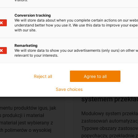
Conversion tracking
We will store data about when you complete certain actions on our webs
understand better how you use it. We use this data to improve your exp
with our site.
Remarketing
We will store data to show you our advertisements (only ours) on other 
relevant to your interests.
Reject all
Agree to all
e, ilości i
Save choices
Indywidualny sys
systemem przekład
mentu produktów igus, jak
Modułowy system przekład
produkcji i materiał
zastosowań automatyzacj
ateriał jest wybierany z
Typowe obszary zastosowa
ch polimerów o wysokiej
popychaczy, przekładnie z