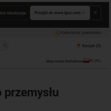
Przejdź do www.igus.com
kie lokalizacje
Kalkulatory żywotności
Koszyk
(0)
PL
(
PL
)
Moja osoba kontaktowa
o przemysłu