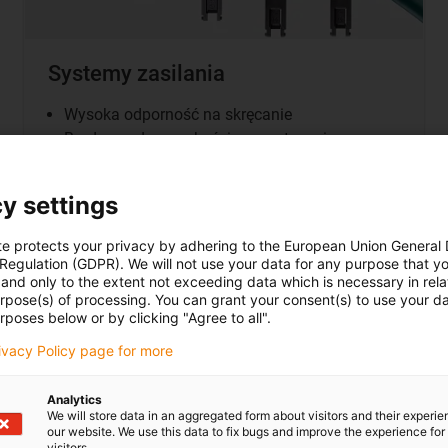
Systemy zasilania
Wysoka odporność na skręcanie
Bardzo małe wysokości wewnętrzne i
promienie gięcia
Dostępne jako e-prowadnik lub w pełni
y settings
zamknięta e-tuba
Wnętrze przyjazne dla przewodów
te protects your privacy by adhering to the European Union General
Poprzeczka powiększająca do prowadzenia np.
 Regulation (GDPR). We will not use your data for any purpose that y
and only to the extent not exceeding data which is necessary in relat
węży ssących
urpose(s) of processing. You can grant your consent(s) to use your da
rposes below or by clicking "Agree to all".
rivacy Policy page for more
Analytics
Modułowy system przekł
We will store data in an aggregated form about visitors and their experi
our website. We use this data to fix bugs and improve the experience for 
visitors.