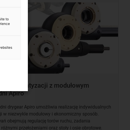
ite to
erience
websites
tem automatyzacji z modułowym
ni Apiro
ni drygear Apiro umożliwia realizację indywidualnych
i w niezwykle modułowy i ekonomiczny sposób.
ń obejmują regulację torów ruchu, zadania
 różnymi przełożeniami oraz stoły i osie obrotowe.