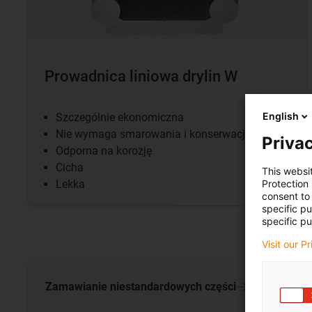
Prowadnica liniowa drylin W
English
Szczególnie ekonomiczna
Nie wymaga smarowania i konserwacji
Privac
Odporna na korozję
Cicha
This websi
Protection
Lekka
consent to 
specific p
specific pu
Visit our P
Zamawianie niestandardowych
części