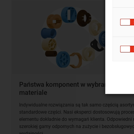
Państwa komponent w wybranym kształci
materiale
Indywidualne rozwiązania są tak samo częścią asorty
standardowe części. Nasi eksperci dostosowują proces 
elementu dokładnie do wymagań klienta. Odpowiedni m
szerokiej gamy odpornych na zużycie i bezobsługowy
wydajności.