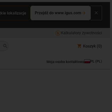
Przejdź do www.igus.com
kie lokalizacje
Kalkulatory żywotności
Koszyk
(0)
PL
(
PL
)
Moja osoba kontaktowa