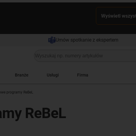
Wyświetl wszyst
Umów spotkanie z ekspertem
Branże
Usługi
Firma
owe programy ReBeL
ramy ReBeL