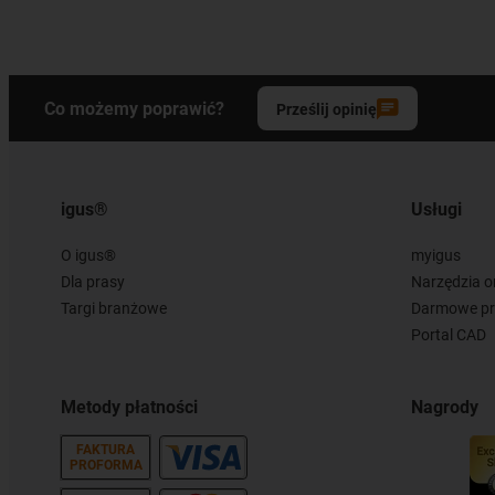
Co możemy poprawić?
Prześlij opinię
igus®
Usługi
O igus®
myigus
Dla prasy
Narzędzia o
Targi branżowe
Darmowe pr
Portal CAD
Metody płatności
Nagrody
FAKTURA
PROFORMA