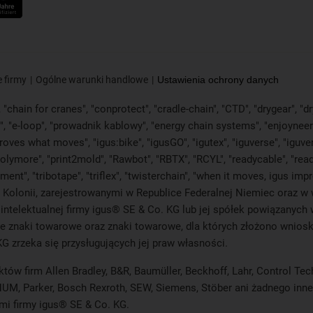
 firmy
Ogólne warunki handlowe
Ustawienia ochrony danych
"chain for cranes", "conprotect", "cradle-chain", "CTD", "drygear", "dryl
"e-loop", "prowadnik kablowy", "energy chain systems", "enjoyneering", "
s improves what moves", "igus:bike", "igusGO", "igutex", "iguverse", "igu
polymore", "print2mold", "Rawbot", "RBTX", "RCYL", "readycable", "read
ament", "tribotape", "triflex", "twisterchain", "when it moves, igus im
olonii, zarejestrowanymi w Republice Federalnej Niemiec oraz w wi
 intelektualnej firmy igus® SE & Co. KG lub jej spółek powiązanych
e znaki towarowe oraz znaki towarowe, dla których złożono wnioski
KG zrzeka się przysługujących jej praw własności.
któw firm Allen Bradley, B&R, Baumüller, Beckhoff, Lahr, Control 
i, NUM, Parker, Bosch Rexroth, SEW, Siemens, Stöber ani żadnego i
mi firmy igus® SE & Co. KG.