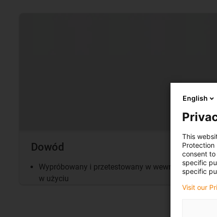
English
Privac
This websi
Protection
Dowód
consent to 
specific p
Wypróbowany i przetestowany w wewnętrznym labor
specific pu
w użyciu
Visit our P