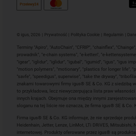
Przelewy24
©
igus, 2026
Prywatność
Polityka Cookie
Regulamin
Dane
Terminy "Apiro", "AutoChain", "CFRIP", "chainflex", "Chainge", 
prowadnik", "e-chain systems", "e-ketten", "e-kettensysteme", 
"igear", "iglidur", "iglidur", "igubal", "igumid", "igus", "igu
"motion polymers", "motionary", "plastics for longer life", "
"savfe", "speedigus", superwise", "take the dryway", "tribofil
znakami towarowymi firmy igus® SE & Co. KG z siedzibą w K
to przykładowa, lecz niewyczerpująca lista praw własności
innych krajach. Obejmuje ona między innymi zarejestrowan
sloganu na tej liście nie oznacza, że firma igus® SE & Co. 
Firma igus® SE & Co. KG informuje, że nie sprzedaje produ
Heidenhain, Jetter, Lenze, LinMot, LTi DRiVES, Mitsubish
internetowej. Produkty oferowane przez igus® są produkta