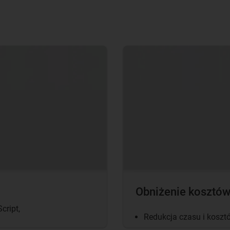
Obniżenie kosztó
cript,
Redukcja czasu i kosztów