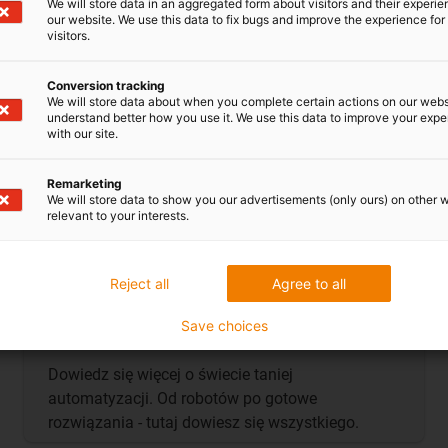
We will store data in an aggregated form about visitors and their experi
our website. We use this data to fix bugs and improve the experience for 
visitors.
Przejdź do katalogu
Conversion tracking
We will store data about when you complete certain actions on our webs
understand better how you use it. We use this data to improve your exp
with our site.
Remarketing
We will store data to show you our advertisements (only ours) on other 
relevant to your interests.
Reject all
Agree to all
Katalog LCA do pobrania
Save choices
Dowiedz się więcej o świecie taniej
automatyzacji. Od robotów po gotowe
rozwiązania - tutaj dowiesz się wszystkiego.