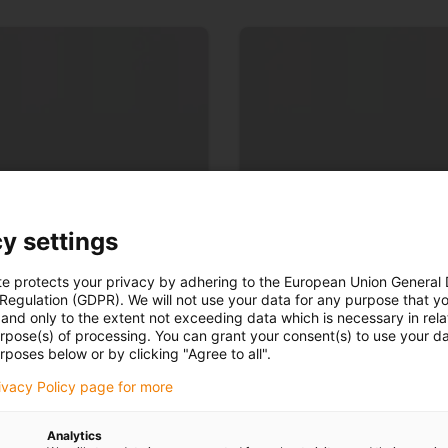
y settings
te protects your privacy by adhering to the European Union General
 Regulation (GDPR). We will not use your data for any purpose that y
Zrównoważony ro
and only to the extent not exceeding data which is necessary in relat
urpose(s) of processing. You can grant your consent(s) to use your da
atorium testowym i już
rposes below or by clicking "Agree to all".
Oszczędność zasobów 
rivacy Policy page for more
Analytics