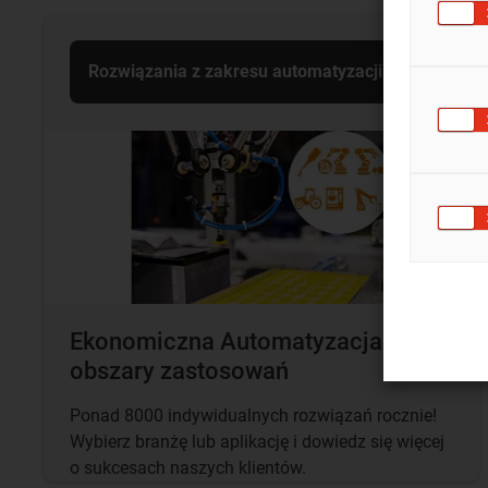
Rozwiązania z zakresu automatyzacji
Ekonomiczna Automatyzacja -
obszary zastosowań
Ponad 8000 indywidualnych rozwiązań rocznie!
Wybierz branżę lub aplikację i dowiedz się więcej
o sukcesach naszych klientów.