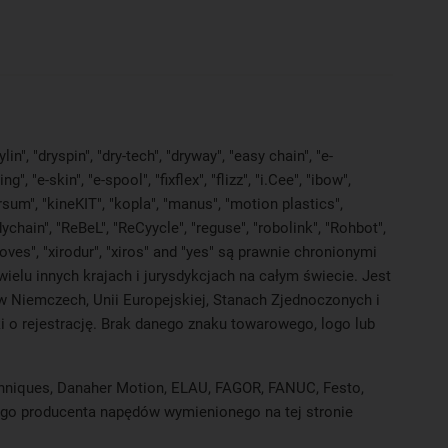
in", "dryspin", "dry-tech", "dryway", "easy chain", "e-
e-skin", "e-spool", "fixflex", "flizz", "i.Cee", "ibow",
versum", "kineKIT", "kopla", "manus", "motion plastics",
ychain", "ReBeL", "ReCyycle", "reguse", "robolink", "Rohbot",
proves", "xirodur", "xiros" and "yes" są prawnie chronionymi
elu innych krajach i jurysdykcjach na całym świecie. Jest
 w Niemczech, Unii Europejskiej, Stanach Zjednoczonych i
 o rejestrację. Brak danego znaku towarowego, logo lub
Techniques, Danaher Motion, ELAU, FAGOR, FANUC, Festo,
nnego producenta napędów wymienionego na tej stronie