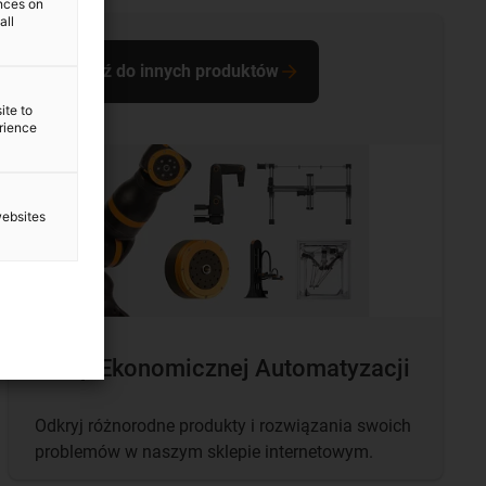
ences on
all
Przejdź do innych produktów
ite to
erience
websites
Sklep Ekonomicznej Automatyzacji
Odkryj różnorodne produkty i rozwiązania swoich
problemów w naszym sklepie internetowym.