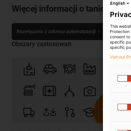
English
Więcej informacji o taniej auto
Privac
This websi
Rozwiązania z zakresu automatyzacji
Protection
consent to 
specific p
Obszary zastosowań
specific pu
Visit our P