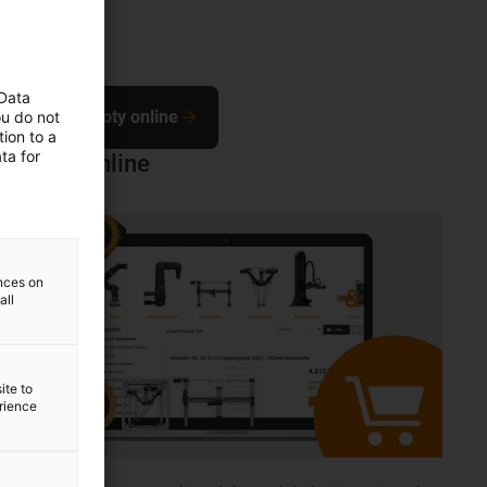
 Data
Kupuj roboty online
ou do not
ion to a
ta for
sklepu online
ences on
all
ite to
erience