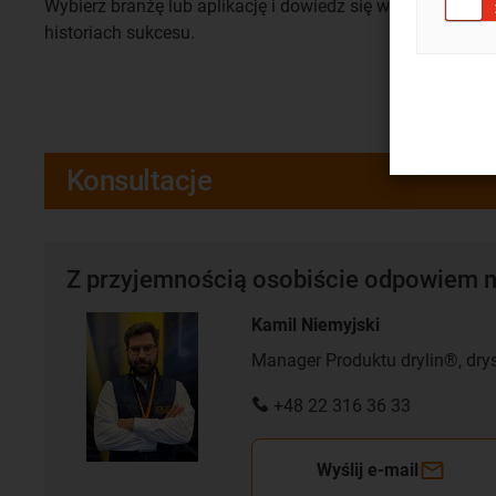
Wybierz branżę lub aplikację i dowiedz się więcej o
historiach sukcesu.
Konsultacje
Z przyjemnością osobiście odpowiem n
Kamil Niemyjski
Manager Produktu drylin®, dry
+48 22 316 36 33
Wyślij e-mail