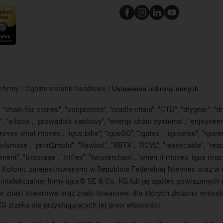
 firmy
Ogólne warunki handlowe
Ustawienia ochrony danych
"chain for cranes", "conprotect", "cradle-chain", "CTD", "drygear", "dryl
"e-loop", "prowadnik kablowy", "energy chain systems", "enjoyneering", "
s improves what moves", "igus:bike", "igusGO", "igutex", "iguverse", "igu
polymore", "print2mold", "Rawbot", "RBTX", "RCYL", "readycable", "read
ament", "tribotape", "triflex", "twisterchain", "when it moves, igus im
olonii, zarejestrowanymi w Republice Federalnej Niemiec oraz w wi
 intelektualnej firmy igus® SE & Co. KG lub jej spółek powiązanych
e znaki towarowe oraz znaki towarowe, dla których złożono wnioski
KG zrzeka się przysługujących jej praw własności.