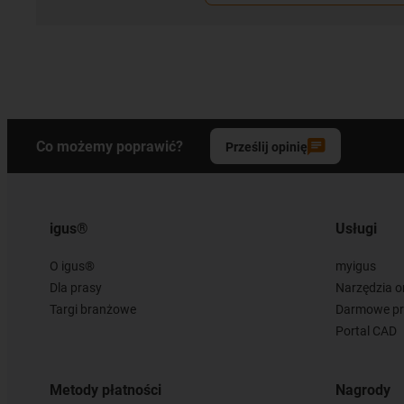
Co możemy poprawić?
Prześlij opinię
igus®
Usługi
O igus®
myigus
Dla prasy
Narzędzia o
Targi branżowe
Darmowe pr
Portal CAD
Metody płatności
Nagrody