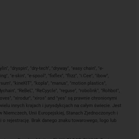
in", "dryspin", "dry-tech", "dryway", "easy chain", "e-
e-skin", "e-spool", "fixflex", "flizz", "i.Cee", "ibow",
versum", "kineKIT", "kopla", "manus", "motion plastics",
ychain", "ReBeL", "ReCyycle", "reguse", "robolink", "Rohbot",
proves", "xirodur", "xiros" and "yes" są prawnie chronionymi
elu innych krajach i jurysdykcjach na całym świecie. Jest
 w Niemczech, Unii Europejskiej, Stanach Zjednoczonych i
 o rejestrację. Brak danego znaku towarowego, logo lub