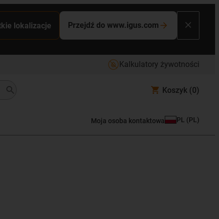
Przejdź do www.igus.com
kie lokalizacje
Kalkulatory żywotności
Koszyk
(0)
PL
(
PL
)
Moja osoba kontaktowa