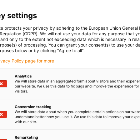
matyzacji
y settings
te protects your privacy by adhering to the European Union General
Pobierz katalog
 Regulation (GDPR). We will not use your data for any purpose that y
and only to the extent not exceeding data which is necessary in relat
urpose(s) of processing. You can grant your consent(s) to use your da
Magazyn
rposes below or by clicking "Agree to all".
rivacy Policy page for more
Analytics
We will store data in an aggregated form about visitors and their experi
our website. We use this data to fix bugs and improve the experience for 
visitors.
Conversion tracking
We will store data about when you complete certain actions on our webs
understand better how you use it. We use this data to improve your exp
with our site.
Remarketing