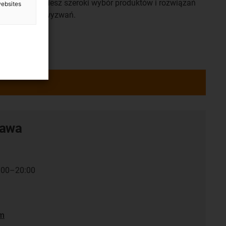
Tutaj znajdziesz szeroki wybór produktów i rozwiązań
websites
dla swoich wyzwań.
tawa
7:00–20:00
em