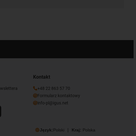
Kontakt
ewslettera
+48 22 863 57 70
Formularz kontaktowy
info-pl@igus.net
Język:
Polski
Kraj:
Polska