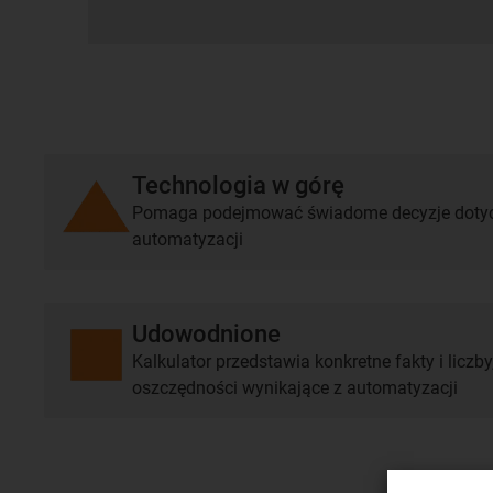
Technologia w górę
Pomaga podejmować świadome decyzje dotyc
automatyzacji
Udowodnione
Kalkulator przedstawia konkretne fakty i liczby
oszczędności wynikające z automatyzacji