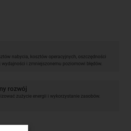
ztów nabycia, kosztów operacyjnych, oszczędności
ej wydajności i zmniejszonemu poziomowi błędów.
y rozwój
zować zużycie energii i wykorzystanie zasobów.