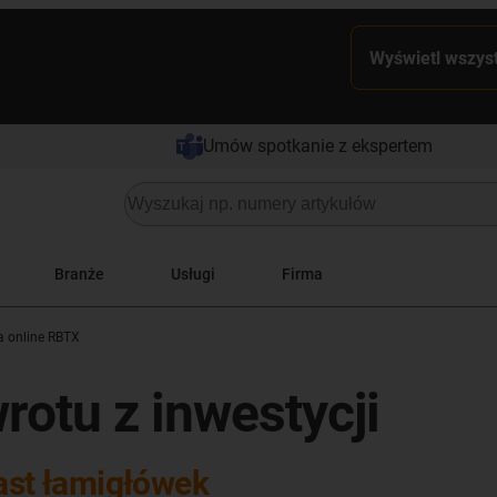
Wyświetl wszyst
Umów spotkanie z ekspertem
Branże
Usługi
Firma
a online RBTX
rotu z inwestycji
iast łamigłówek