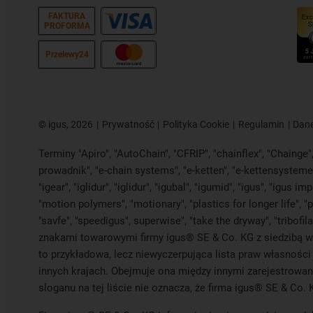
FAKTURA
PROFORMA
Przelewy24
©
igus, 2026
Prywatność
Polityka Cookie
Regulamin
Dane
Terminy "Apiro", "AutoChain", "CFRIP", "chainflex", "Chainge", 
prowadnik", "e-chain systems", "e-ketten", "e-kettensysteme", 
"igear", "iglidur", "iglidur", "igubal", "igumid", "igus", "igu
"motion polymers", "motionary", "plastics for longer life", "
"savfe", "speedigus", superwise", "take the dryway", "tribofil
znakami towarowymi firmy igus® SE & Co. KG z siedzibą w K
to przykładowa, lecz niewyczerpująca lista praw własności
innych krajach. Obejmuje ona między innymi zarejestrowan
sloganu na tej liście nie oznacza, że firma igus® SE & Co. 