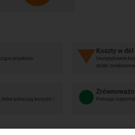
Koszty w dół
zące projektów
Uwzględnienie kos
dzięki zwiększon
Zrównoważon
, które pokazują korzyści i
Pomaga zoptymali