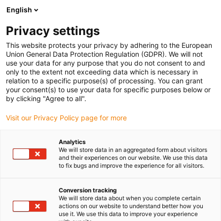
English
Prosimy wybrać kraj dostawy
Privacy settings
Wybór kraju/regionu może mieć wpływ na różne
czynniki, takie jak cena, opcje wysyłki i dostępność
This website protects your privacy by adhering to the European
produktów.
Union General Data Protection Regulation (GDPR). We will not
use your data for any purpose that you do not consent to and
Przejdź do
only to the extent not exceeding data which is necessary in
Wyświetl wszystkie lokalizacje
www.igus.com
relation to a specific purpose(s) of processing. You can grant
your consent(s) to use your data for specific purposes below or
by clicking "Agree to all".
search
(
0
)
Visit our Privacy Policy page for more
search
Strona główna
Kariera
Nasze wartości firmowe
Analytics
We will store data in an aggregated form about visitors
Nasze wartości
and their experiences on our website. We use this data
to fix bugs and improve the experience for all visitors.
firmowe
Conversion tracking
We will store data about when you complete certain
actions on our website to understand better how you
use it. We use this data to improve your experience