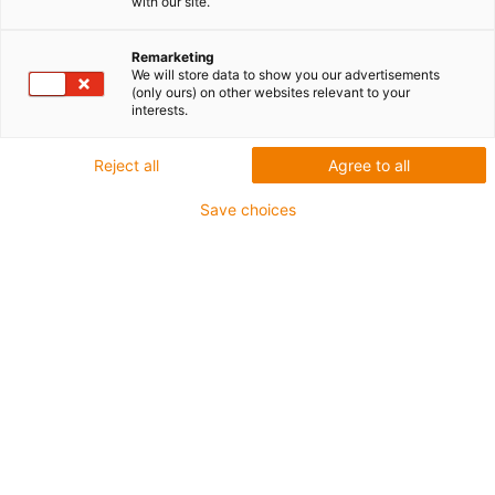
with our site.
Remarketing
We will store data to show you our advertisements
(only ours) on other websites relevant to your
interests.
Reject all
Agree to all
Save choices
U naszych pracowników, niezależnie od
tego, jakie jest ich miejsce w organizacji,
szczególnie cenimy sobie sześć wartości.
Uważamy, że umiejętność kierowania się
nimi w pracy ma tak samo wielkie
znaczenie, jak posiadane kompetencje. Jeśli
możesz powiedzieć, że te sześć wartości
opisują Twoje podejście do życia
zawodowego, doskonale odnajdziesz się w
naszej organizacji.