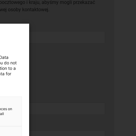
ocztowego i kraju, abyśmy mogli przekazać
wej osoby kontaktowej.
 Data
ou do not
ion to a
ta for
ences on
all