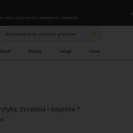
W
ak cena, opcje wysyłki i dostępność produktów.
search
uktach
Branże
Usługi
Firma
tykę, życzenia i sugestie ?
nt.