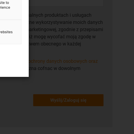
ite to
erience
rmacje o aktualnych produktach i usługach
 się na wyłączne wykorzystywanie moich danych
komunikacji marketingowej, zgodnie z przepisami
websites
h
. Rozumiem, iż mogę wycofać moją zgodę w
ci za pośrednictwem obecnego w każdej
isz się".
 dotyczacymi ochrony danych osobowych oraz
ych. Zgode mozna cofnac w dowolnym
Wyślij/Zaloguj się