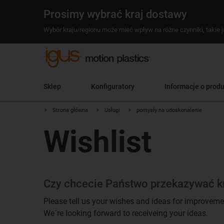
Prosimy wybrać kraj dostawy
Wybór kraju/regionu może mieć wpływ na różne czynniki, takie j
Sklep
Konfiguratory
Informacje o prod
Strona główna
Usługi
pomysły na udoskonalenie
Wishlist
Czy chcecie Państwo przekazywać kry
Please tell us your wishes and ideas for improveme
We´re looking forward to receiveing your ideas.