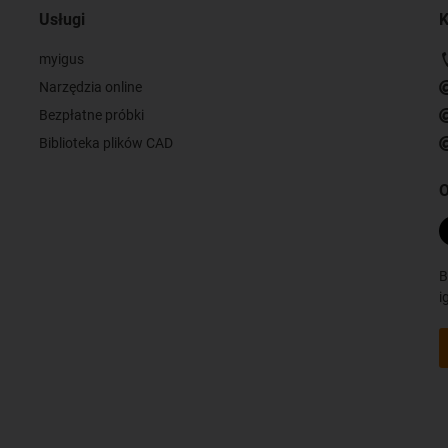
Usługi
K
myigus
Narzędzia online
Bezpłatne próbki
Biblioteka plików CAD
O
B
i