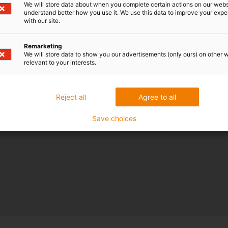
We will store data about when you complete certain actions on our webs
understand better how you use it. We use this data to improve your exp
with our site.
Tak, chcę otrzymywać
info
igus® przez e-mail. Zgadzam
Remarketing
przez firmę igus® w ramach 
We will store data to show you our advertisements (only ours) on other 
o
ochronie danych osobowyc
relevant to your interests.
dowolnej chwili w przyszłoś
wiadomości e-mail łącza "Wyp
Reject all
Agree to all
Zgadzam sie z
przepisami
na przetwarzanie moich dan
Save choices
momencie.