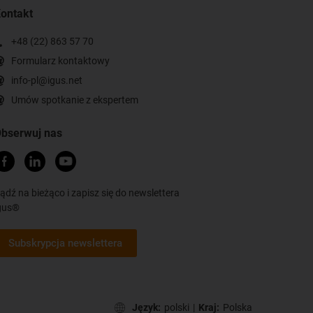
ontakt
+48 (22) 863 57 70
Formularz kontaktowy
info-pl@igus.net
Umów spotkanie z ekspertem
bserwuj nas
ądź na bieżąco i zapisz się do newslettera
gus®
Subskrypcja newslettera
Język:
polski
|
Kraj:
Polska