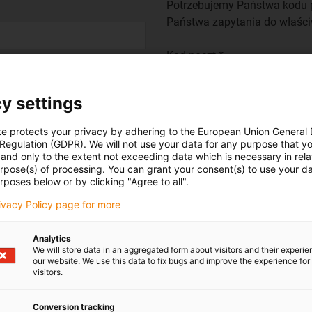
Potrzebujemy Państwa kodu p
Państwa zapytania do właści
Kod poczt.*
y settings
Kraj*
te protects your privacy by adhering to the European Union General
 Regulation (GDPR). We will not use your data for any purpose that y
and only to the extent not exceeding data which is necessary in relat
urpose(s) of processing. You can grant your consent(s) to use your da
 próbke prosimy podac tutaj Panstwa adres:
rposes below or by clicking "Agree to all".
rivacy Policy page for more
Miejscowość
Analytics
We will store data in an aggregated form about visitors and their experi
our website. We use this data to fix bugs and improve the experience for 
visitors.
Województwo
Conversion tracking