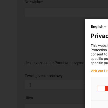
Nazwisko*
English
Privac
This websi
Protection
consent to 
specific p
Jesli zycza sobie Panstwo otrzymac katalog lub
specific pu
Visit our P
Zwrot grzecznościowy
Ulica