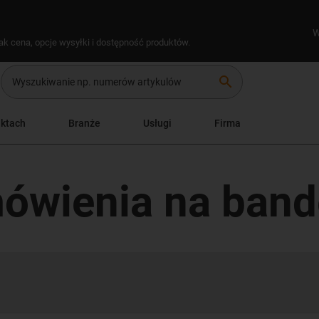
W
ak cena, opcje wysyłki i dostępność produktów.
search
uktach
Branże
Usługi
Firma
ówienia na band