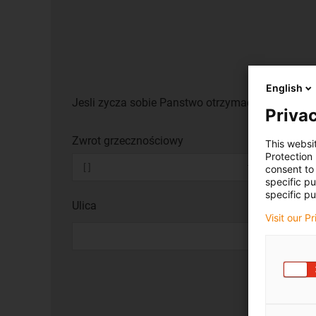
English
Jesli zycza sobie Panstwo otrzymac katalog lub
Privac
Zwrot grzecznościowy
This websi
Protection
consent to 
specific p
specific pu
Ulica
Visit our P