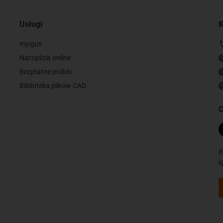
Usługi
K
myigus
Narzędzia online
Bezpłatne próbki
Biblioteka plików CAD
O
B
i