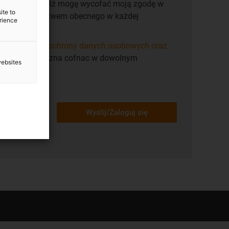
h
. Rozumiem, iż mogę wycofać moją zgodę w
ite to
ci za pośrednictwem obecnego w każdej
erience
isz się".
 dotyczacymi ochrony danych osobowych oraz
ych. Zgode mozna cofnac w dowolnym
websites
Wyślij/Zaloguj się