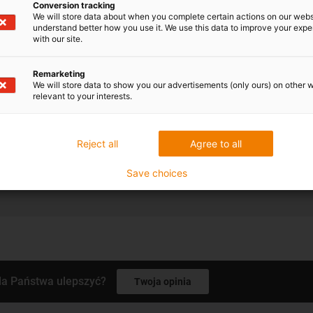
o
ochronie danych osobowyc
Conversion tracking
We will store data about when you complete certain actions on our webs
dowolnej chwili w przyszłoś
understand better how you use it. We use this data to improve your exp
wiadomości e-mail łącza "Wyp
with our site.
Zgadzam sie z
przepisami
Remarketing
na przetwarzanie moich dan
We will store data to show you our advertisements (only ours) on other 
momencie.
relevant to your interests.
Reject all
Agree to all
Save choices
la Państwa ulepszyć?
Twoja opinia