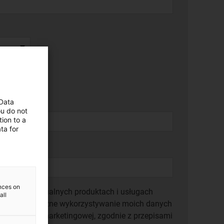
 Data
ou do not
ion to a
ta for
ences on
rmacje o aktualnych produktach i usługach
all
 się na wyłączne wykorzystywanie moich danych
komunikacji marketingowej, zgodnie z przepisami