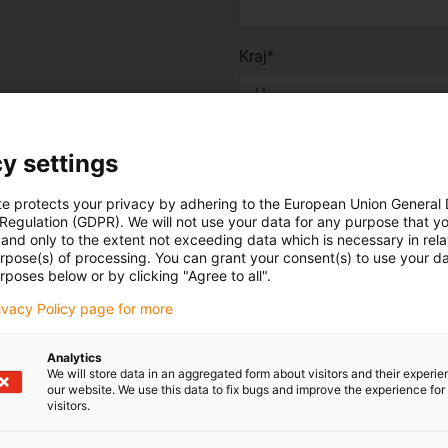
Kraj*
 próbke prosimy podac tutaj Panstwa adres:
y settings
Miejscowość
te protects your privacy by adhering to the European Union General
 Regulation (GDPR). We will not use your data for any purpose that y
and only to the extent not exceeding data which is necessary in relat
urpose(s) of processing. You can grant your consent(s) to use your da
rposes below or by clicking "Agree to all".
Województwo
rivacy Policy page for more
Analytics
We will store data in an aggregated form about visitors and their experi
Tak, chcę otrzymywać
info
our website. We use this data to fix bugs and improve the experience for 
visitors.
igus® przez e-mail. Zgadzam
przez firmę igus® w ramach 