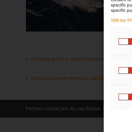
specific p
specific pu
Visit our P
Produkty igus® w polskich aplikacjach.
Broszura polskie referencje i aplikacje
Państwa zdanie jest dla nas Ważne. Co możemy d