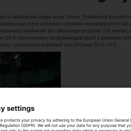
kę na składowisku węgla grupy Tauron - Południowy Koncern E
abezpieczając przed wpływami czynników atmosferycznych jak r
 ładowarko-zwałowarki dla całkowitego przejazdu 120 metrów
ie 120 m zamontowano ramię pływające igus® z systemem kontro
cymi i przewodami chainflex® serii CFCrane, CF12 i CF9.
y settings
te protects your privacy by adhering to the European Union General
 Regulation (GDPR). We will not use your data for any purpose that y
and only to the extent not exceeding data which is necessary in relat