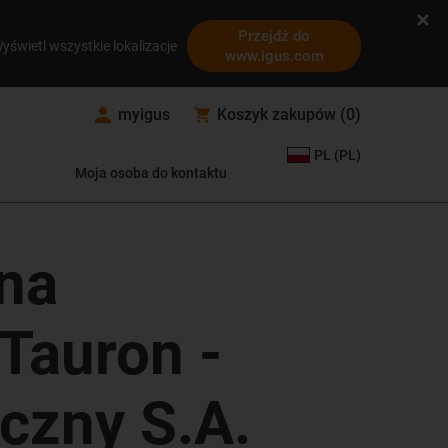
Przejdź do
yświetl wszystkie lokalizacje
www.igus.com
myigus
Koszyk zakupów
(
0
)
PL (PL)
Moja osoba do kontaktu
 na
Tauron -
czny S.A.