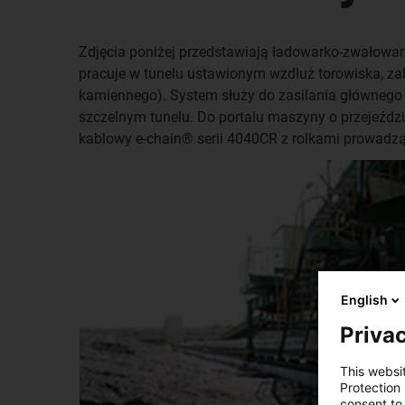
Zdjęcia poniżej przedstawiają ładowarko-zwałowar
pracuje w tunelu ustawionym wzdłuż torowiska, z
kamiennego). System służy do zasilania głównego
szczelnym tunelu. Do portalu maszyny o przejeźdz
kablowy e-chain® serii 4040CR z rolkami prowadzą
English
Privac
This websi
Protection
consent to 