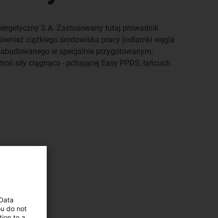
nergetyczny S.A. Zastosowany tutaj prowadnik
ównież ciężkiego środowiska pracy (odłamki węgla
, zabudowanego w specjalnie przygotowanym,
li siły ciągnąco - pchającej Easy PPDS, łańcuch
 Data
ou do not
ion to a