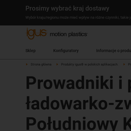
Prosimy wybrać kraj dostawy
Wybór kraju/regionu może mieć wpływ na różne czynniki, takie j
Sklep
Konfiguratory
Informacje o prod
Strona główna
Produkty igus® w polskich aplikacjach.
P
Prowadniki i
ładowarko-zw
Południowy K