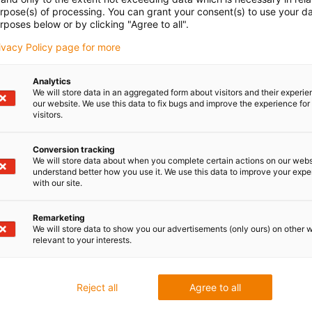
urpose(s) of processing. You can grant your consent(s) to use your da
rposes below or by clicking "Agree to all".
rivacy Policy page for more
Analytics
We will store data in an aggregated form about visitors and their experi
our website. We use this data to fix bugs and improve the experience for 
visitors.
Conversion tracking
We will store data about when you complete certain actions on our webs
understand better how you use it. We use this data to improve your exp
with our site.
Remarketing
We will store data to show you our advertisements (only ours) on other 
relevant to your interests.
la Państwa ulepszyć?
Twoja opinia
Reject all
Agree to all