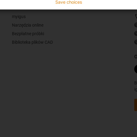
Save choices
Usługi
K
myigus
Narzędzia online
Bezpłatne próbki
Biblioteka plików CAD
O
B
i