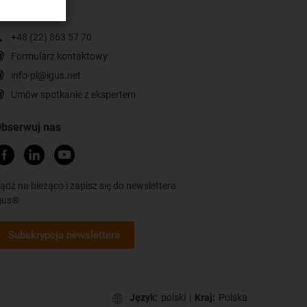
ontakt
+48 (22) 863 57 70
Formularz kontaktowy
info-pl@igus.net
Umów spotkanie z ekspertem
bserwuj nas
ądź na bieżąco i zapisz się do newslettera
gus®
Subskrypcja newslettera
Język:
polski
|
Kraj:
Polska