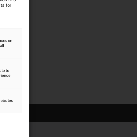
ta for
ences on
all
ite to
erience
websites