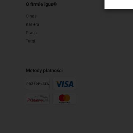
O firmie igus®
O nas
Kariera
Prasa
Targi
Metody płatności
PRZEDPŁATA