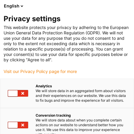
English
Prosimy wybrać kraj dostawy
Privacy settings
Wybór kraju/regionu może mieć wpływ na różne
czynniki, takie jak cena, opcje wysyłki i dostępność
This website protects your privacy by adhering to the European
produktów.
Union General Data Protection Regulation (GDPR). We will not
use your data for any purpose that you do not consent to and
Przejdź do
only to the extent not exceeding data which is necessary in
Wyświetl wszystkie lokalizacje
www.igus.com
relation to a specific purpose(s) of processing. You can grant
your consent(s) to use your data for specific purposes below or
by clicking "Agree to all".
search
(
0
)
Visit our Privacy Policy page for more
search
Strona główna
...
Energia słoneczna na żaglowcu
Analytics
We will store data in an aggregated form about visitors
Energia słoneczna na
and their experiences on our website. We use this data
to fix bugs and improve the experience for all visitors.
pokładzie
Aby wyprodukować energię potrzebną do
Conversion tracking
We will store data about when you complete certain
korzystania z radia, światła, urządzenia GPS
actions on our website to understand better how you
itp., na pokładzie żaglowca zastosowano
use it. We use this data to improve your experience