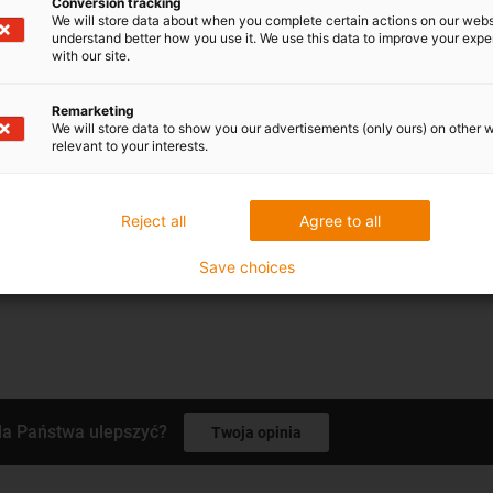
Conversion tracking
We will store data about when you complete certain actions on our webs
understand better how you use it. We use this data to improve your exp
with our site.
Remarketing
 applications from very different areas of use:
We will store data to show you our advertisements (only ours) on other 
relevant to your interests.
ia
Reject all
Agree to all
Save choices
la Państwa ulepszyć?
Twoja opinia