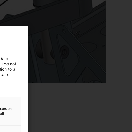
 Data
ou do not
ion to a
ta for
ences on
all