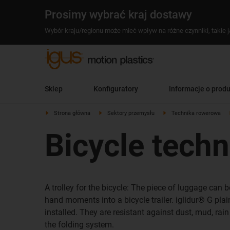
Prosimy wybrać kraj dostawy
Wybór kraju/regionu może mieć wpływ na różne czynniki, takie j
Sklep
Konfiguratory
Informacje o prod
Strona główna
Sektory przemysłu
Technika rowerowa
Bicycle tech
A trolley for the bicycle: The piece of luggage can
hand moments into a bicycle trailer. iglidur® G plai
installed. They are resistant against dust, mud, rain 
the folding system.