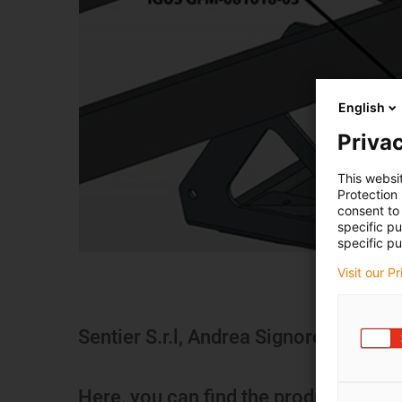
English
Privac
This websi
Protection
consent to 
specific p
specific pu
Visit our P
Sentier S.r.l, Andrea Signoretto, Rover
Here, you can find the products used