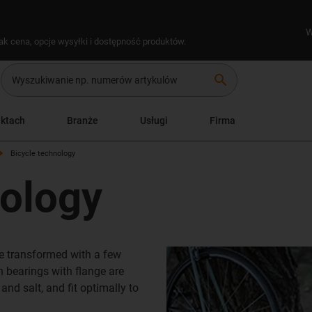
W
ak cena, opcje wysyłki i dostępność produktów.
search
uktach
Branże
Usługi
Firma
Bicycle technology
nology
 be transformed with a few
n bearings with flange are
and salt, and fit optimally to