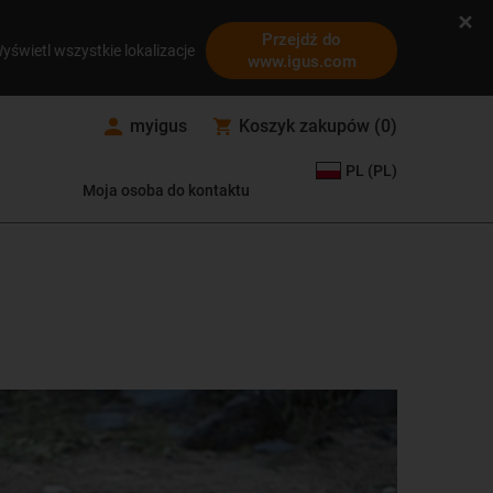
Przejdź do
yświetl wszystkie lokalizacje
www.igus.com
myigus
Koszyk zakupów
(
0
)
PL (PL)
Moja osoba do kontaktu