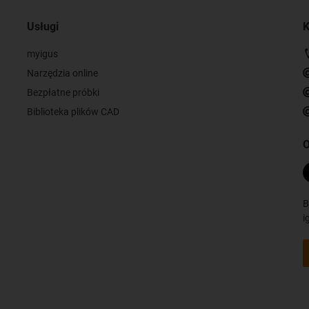
Usługi
K
myigus
Narzędzia online
Bezpłatne próbki
Biblioteka plików CAD
O
B
i