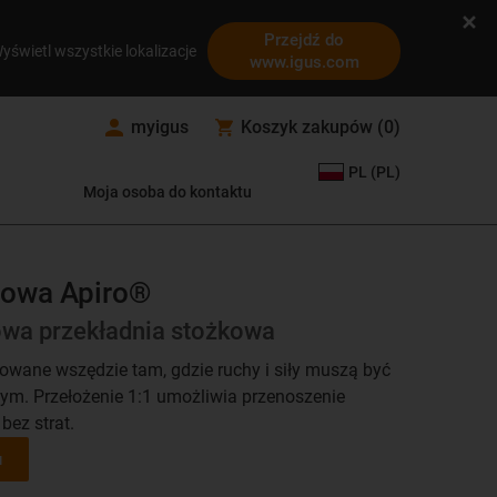
Przejdź do
yświetl wszystkie lokalizacje
www.igus.com
myigus
Koszyk zakupów
(
0
)
PL (PL)
Moja osoba do kontaktu
kowa Apiro®
wa przekładnia stożkowa
owane wszędzie tam, gdzie ruchy i siły muszą być
ym. Przełożenie 1:1 umożliwia przenoszenie
ez strat.
u