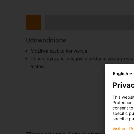
Udowodnione
Możliwa szybka konwersja
Dane dotyczące osiągów przekładni zostały ust
testów
English
Privac
This websi
Protection
consent to 
specific p
specific pu
Visit our P