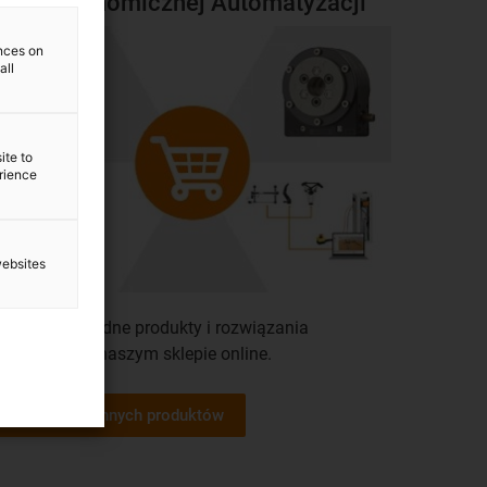
Sklep Ekonomicznej Automatyzacji
ences on
all
ite to
erience
websites
dkryj różnorodne produkty i rozwiązania
roblemów w naszym sklepie online.
Przejdź do innych produktów