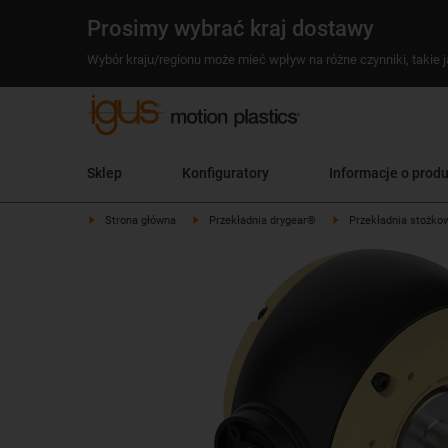
Prosimy wybrać kraj dostawy
Wybór kraju/regionu może mieć wpływ na różne czynniki, takie j
Sklep
Konfiguratory
Informacje o prod
Strona główna
Przekładnia drygear®
Przekładnia stożko