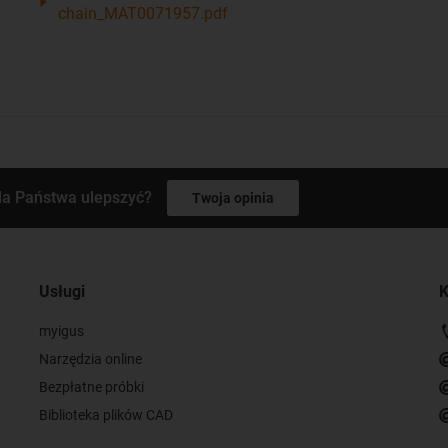
chain_MAT0071957.pdf
la Państwa ulepszyć?
Twoja opinia
Usługi
K
myigus
Narzędzia online
Bezpłatne próbki
Biblioteka plików CAD