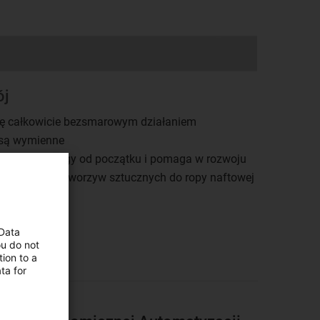
ój
się całkowicie bezsmarowym działaniem
 są wymienne
ura Technology od początku i pomaga w rozwoju
d odpadów z tworzyw sztucznych do ropy naftowej
rs
 Data
ou do not
ion to a
ta for