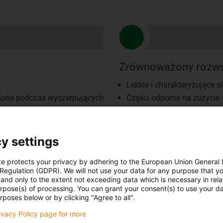
Zrównoważony rozw
Lekkie i charakteryzujące 
alone podczas wyczerpujących
Części odporne na zużycie
igus® jest inwestorem w M
recyklingu chemicznego. O
w 20 minut:
igus.eu/hydrop
y settings
te protects your privacy by adhering to the European Union General
 Regulation (GDPR). We will not use your data for any purpose that y
and only to the extent not exceeding data which is necessary in relat
urpose(s) of processing. You can grant your consent(s) to use your da
rposes below or by clicking "Agree to all".
rivacy Policy page for more