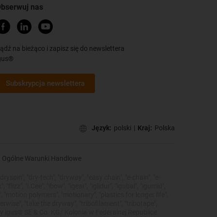
bserwuj nas
ądź na bieżąco i zapisz się do newslettera
gus®
Subskrypcja newslettera
Język:
polski
|
Kraj:
Polska
Ogólne Warunki Handlowe
ryspin", "dry-tech", "dryway", "easy chain", "e-chain", "e-
lizz", "i.Cee", "ibow", "igear", "iglidur", "igubal", "igumid",
, "motion polymers", "motionary", "plastics for longer life",
erwise", "take the dryway", "tribofilament", "tribotape",
irmy igus® SE & Co. KG/ Kolonia w Federalnej Republice