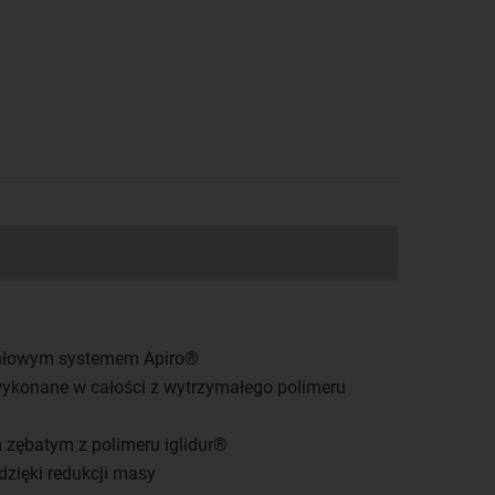
dułowym systemem Apiro®
ykonane w całości z wytrzymałego polimeru
 zębatym z polimeru iglidur®
zięki redukcji masy