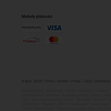
Metody płatności
PRZEDPŁATA
© igus,
2026
|
Firma
|
Kariera
|
Prasa
|
Targi
|
Dostawcy
Terminy "Apiro", "AutoChain", "CFRIP", "chainflex", "chainge", "
chain systems", "e-ketten", "e-kettensysteme", "e-loop", "energy 
"igus", "igus improves what moves", "igus:bike", "igusGO", "ig
"print2mold", "Rawbot", "RBTX", "readycable", "readychain", "R
"triflex", "twisterchain", "when it moves, igus improves", 