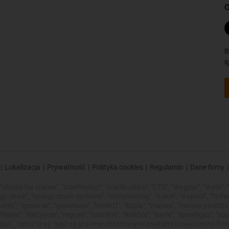
O
B
i
|
Lokalizacja
|
Prywatność
|
Polityka cookies
|
Regulamin
|
Dane firmy
|
chains for cranes", "ConProtect", "cradle-chain", "CTD", "drygear", "drylin", "d
chain", "energy chain systems", "enjoyneering", "e-skin", "e-spool", "fixflex", "f
utex", "iguverse", "iguversum", "kineKIT", "kopla", "manus", "motion plastics"
eBeL", "ReCyycle", "reguse", "robolink", "Rohbot", "savfe", "speedigus", "sup
"xirodur", "xiros" oraz "yes" są prawnie chronionymi znakami towarowymi f