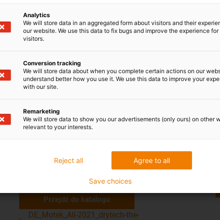
Pobierz aktualny katalog
Analytics
We will store data in an aggregated form about visitors and their experi
our website. We use this data to fix bugs and improve the experience for 
visitors.
Conversion tracking
We will store data about when you complete certain actions on our webs
understand better how you use it. We use this data to improve your exp
with our site.
Remarketing
We will store data to show you our advertisements (only ours) on other 
relevant to your interests.
Wszystkie innowacje z zakresu Ekonomicznej
O
Automatyzacji można znaleźć w naszym
p
Reject all
Agree to all
interaktywnym katalogu.
Save choices
Przejdź do katalogu
DE_Motek_All-2021_drytech-the-