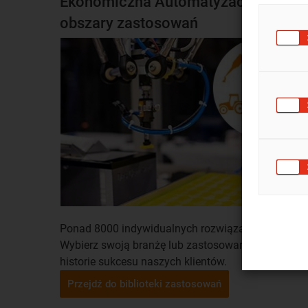
Ekonomiczna Automatyzacja -
obszary zastosowań
Ponad 8000 indywidualnych rozwiązań rocznie!
Wybierz swoją branżę lub zastosowanie i poznaj
historie sukcesu naszych klientów.
Przejdź do biblioteki zastosowań