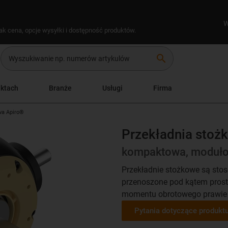
W
ak cena, opcje wysyłki i dostępność produktów.
search
uktach
Branże
Usługi
Firma
wa Apiro®
Przekładnia stoż
kompaktowa, moduło
Przekładnie stożkowe są stos
przenoszone pod kątem prost
momentu obrotowego prawie b
Pytania dotyczące produkt