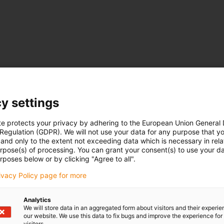
y settings
te protects your privacy by adhering to the European Union General
 Regulation (GDPR). We will not use your data for any purpose that y
and only to the extent not exceeding data which is necessary in relat
urpose(s) of processing. You can grant your consent(s) to use your da
rposes below or by clicking "Agree to all".
rivacy Policy page for more
Krok 3
Analytics
Przeprowadzenie indywidual
We will store data in an aggregated form about visitors and their experi
our website. We use this data to fix bugs and improve the experience for 
Teraz można utworzyć indywi
visitors.