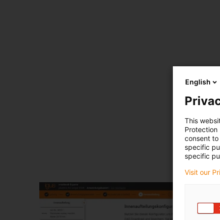
English
Privac
This websi
Protection
consent to 
specific p
specific pu
Visit our P