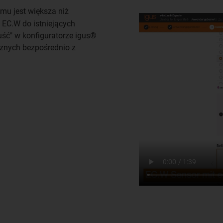
mu jest większa niż
 EC.W do istniejących
puść" w konfiguratorze igus®
znych bezpośrednio z