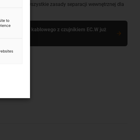
zględniając wszystkie zasady separacji wewnętrznej dla
ite to
erience
go prowadnika kablowego z czujnikiem EC.W już
websites