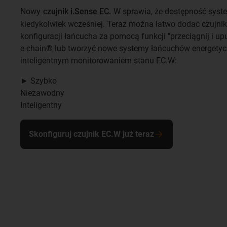
Nowy
czujnik i.Sense EC.
W sprawia, że dostępność syste
kiedykolwiek wcześniej. Teraz można łatwo dodać czujnik
konfiguracji łańcucha za pomocą funkcji "przeciągnij i u
e-chain® lub tworzyć nowe systemy łańcuchów energetyc
inteligentnym monitorowaniem stanu EC.W:
► Szybko
Niezawodny
Inteligentny
Skonfiguruj czujnik EC.W już teraz