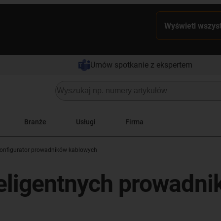
Wyświetl wszyst
Umów spotkanie z ekspertem
Branże
Usługi
Firma
onfigurator prowadników kablowych
nteligentnych prowadn