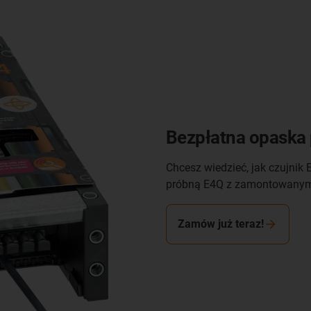
Bezpłatna opaska 
Chcesz wiedzieć, jak czujni
próbną E4Q z zamontowanym
Zamów już teraz!