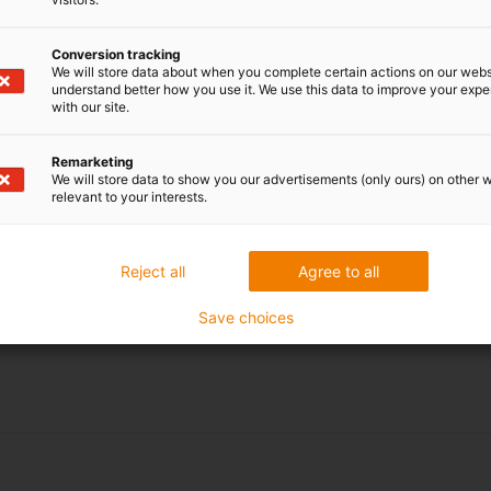
oczywiście automatycznie uw
czujnika EC.W.
Conversion tracking
We will store data about when you complete certain actions on our webs
understand better how you use it. We use this data to improve your exp
Konfiguracja inteligentne
with our site.
teraz
Remarketing
We will store data to show you our advertisements (only ours) on other 
relevant to your interests.
Reject all
Agree to all
Save choices