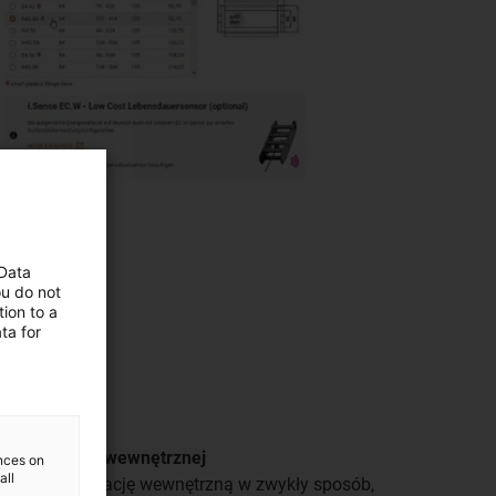
 Data
ou do not
ion to a
ta for
nej separacji wewnętrznej
ences on
all
dualną separację wewnętrzną w zwykły sposób,