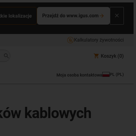
Przejdź do www.igus.com
kie lokalizacje
Kalkulatory żywotności
Koszyk
(0)
PL
(
PL
)
Moja osoba kontaktowa
ików kablowych