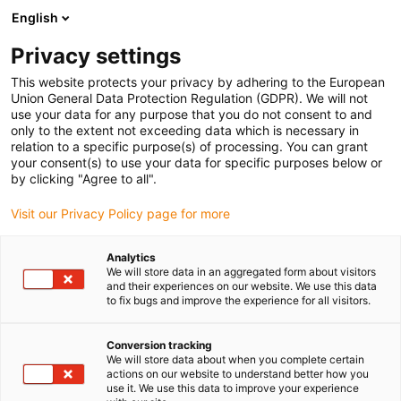
English
Prosimy wybrać miejsce dostawy
Privacy settings
Wybór strony kraju/regionu może mieć wpływ na różne czynniki
This website protects your privacy by adhering to the European
Union General Data Protection Regulation (GDPR). We will not
Wyświetl wszystkie lokalizacje
use your data for any purpose that you do not consent to and
only to the extent not exceeding data which is necessary in
relation to a specific purpose(s) of processing. You can grant
Przejdź do www.igus.com
your consent(s) to use your data for specific purposes below or
by clicking "Agree to all".
Visit our Privacy Policy page for more
(0)
Analytics
We will store data in an aggregated form about visitors
Strona główna igus Polska
Konfigurator online
and their experiences on our website. We use this data
to fix bugs and improve the experience for all visitors.
Konfigurator e-prowadników
Conversion tracking
We will store data about when you complete certain
Konfigurator e-
actions on our website to understand better how you
use it. We use this data to improve your experience