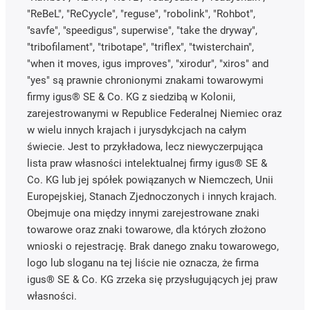
"ReBeL", "ReCyycle", "reguse", "robolink", "Rohbot",
"savfe", "speedigus", superwise", "take the dryway",
"tribofilament", "tribotape", "triflex", "twisterchain",
"when it moves, igus improves", "xirodur", "xiros" and
"yes" są prawnie chronionymi znakami towarowymi
firmy igus® SE & Co. KG z siedzibą w Kolonii,
zarejestrowanymi w Republice Federalnej Niemiec oraz
w wielu innych krajach i jurysdykcjach na całym
świecie. Jest to przykładowa, lecz niewyczerpująca
lista praw własności intelektualnej firmy igus® SE &
Co. KG lub jej spółek powiązanych w Niemczech, Unii
Europejskiej, Stanach Zjednoczonych i innych krajach.
Obejmuje ona między innymi zarejestrowane znaki
towarowe oraz znaki towarowe, dla których złożono
wnioski o rejestrację. Brak danego znaku towarowego,
logo lub sloganu na tej liście nie oznacza, że firma
igus® SE & Co. KG zrzeka się przysługujących jej praw
własności.