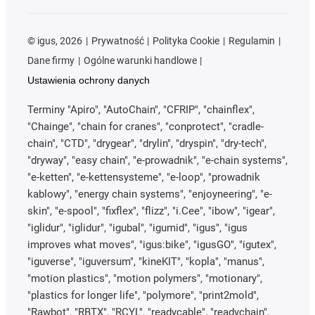
©
igus, 2026
Prywatność
Polityka Cookie
Regulamin
Dane firmy
Ogólne warunki handlowe
Ustawienia ochrony danych
Terminy "Apiro", "AutoChain", "CFRIP", "chainflex",
"Chainge", "chain for cranes", "conprotect", "cradle-
chain", "CTD", "drygear", "drylin", "dryspin", "dry-tech",
"dryway", "easy chain", "e-prowadnik", "e-chain systems",
"e-ketten", "e-kettensysteme", "e-loop", "prowadnik
kablowy", "energy chain systems", "enjoyneering", "e-
skin", "e-spool", "fixflex", "flizz", "i.Cee", "ibow", "igear",
"iglidur", "iglidur", "igubal", "igumid", "igus", "igus
improves what moves", "igus:bike", "igusGO", "igutex",
"iguverse", "iguversum", "kineKIT", "kopla", "manus",
"motion plastics", "motion polymers", "motionary",
"plastics for longer life", "polymore", "print2mold",
"Rawbot", "RBTX", "RCYL", "readycable", "readychain",