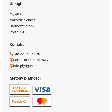
Usługi
myigus
Narzędzia online
Darmowe próbki
Portal CAD
Kontakt
+48 22 863 57 70
Formularz kontaktowy
info-pl@igus.net
Metody płatności
FAKTURA
PROFORMA
Przelewy24