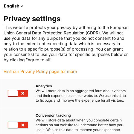
English
Prosimy wybrać miejsce dostawy
Privacy settings
Wybór strony kraju/regionu może mieć wpływ na różne czynniki
This website protects your privacy by adhering to the European
Union General Data Protection Regulation (GDPR). We will not
Wyświetl wszystkie lokalizacje
use your data for any purpose that you do not consent to and
only to the extent not exceeding data which is necessary in
relation to a specific purpose(s) of processing. You can grant
Przejdź do www.igus.com
your consent(s) to use your data for specific purposes below or
by clicking "Agree to all".
Visit our Privacy Policy page for more
(0)
Analytics
We will store data in an aggregated form about visitors
Strona główna igus Polska
Nowe produkty
e-skin soft SKS28
and their experiences on our website. We use this data
to fix bugs and improve the experience for all visitors.
e-skin soft SKS28 | Bi:
Conversion tracking
We will store data about when you complete certain
actions on our website to understand better how you
100 mm
use it. We use this data to improve your experience