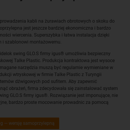
prowadzenia kabli na żurawiach obrotowych o skoku do
przylepna jest jeszcze bardziej ekonomiczna i bardzo
ości wiercenia. Superszybka i łatwa instalacja dzięki
 i szablonowi montażowemu.
idelok swing GLO.S firmy igus® umożliwia bezpieczny
skowej Talke Plastic. Produkcja kontraktowa jest wysoce
ymagane narzędzia muszą być regularnie wymieniane w
dukcji wtryskowej w firmie Talke Plastic z Turyngii
stemów dźwigowych pod sufitem. Aby zapewnić
knąć obrażeń, firma zdecydowała się zainstalować system
wing GLO.S firmy igus®. Rozwiązanie jest imponujące, nie
yjne, bardzo proste mocowanie prowadnic za pomocą
ng — wersję samoprzylepną