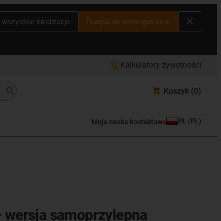
Przejdź do www.igus.com
 wszystkie lokalizacje
Kalkulatory żywotności
Koszyk
(0)
PL
(
PL
)
Moja osoba kontaktowa
— wersja samoprzylepna