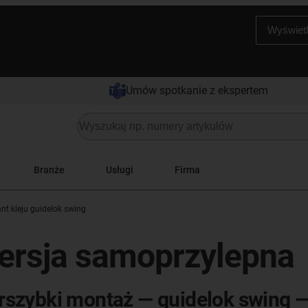
Wyświetl
Umów spotkanie z ekspertem
Branże
Usługi
Firma
nt kleju guidelok swing
ersja samoprzylepna
rszybki montaż — guidelok swing 