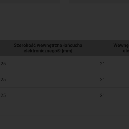
Szerokość wewnętrzna łańcucha
Wewnęt
elektronicznego® [mm]
el
25
21
25
21
25
21