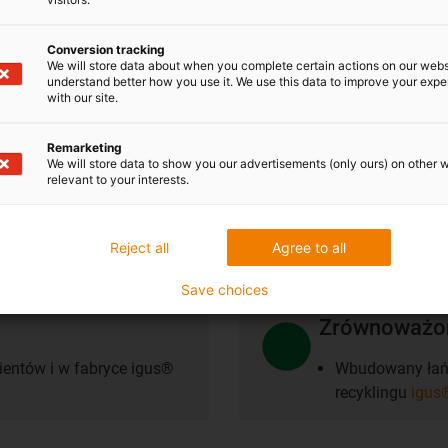
Conversion tracking
We will store data about when you complete certain actions on our webs
understand better how you use it. We use this data to improve your exp
with our site.
Remarketing
We will store data to show you our advertisements (only ours) on other 
relevant to your interests.
Koszty w dół
Nie jest wymag
Reject all
Agree to all
Save choices
Zrównoważon
entów i w fabryce igus®
Wbudowany łańc
recyklingu
igus