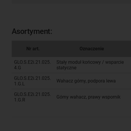
Asortyment:
Nr art.
Oznaczenie
GLO.S.E2i.21.025.
Stały moduł końcowy / wsparcie
4.G
statyczne
GLO.S.E2i.21.025.
Wahacz górny, podpora lewa
1.G.L
GLO.S.E2i.21.025.
Górny wahacz, prawy wspornik
1.G.R