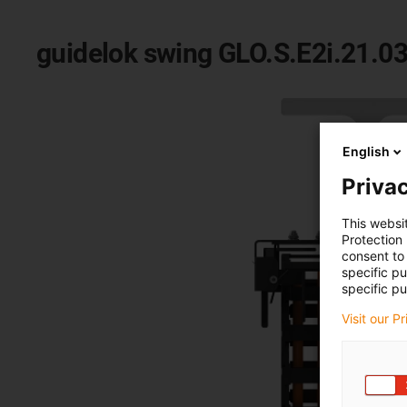
guidelok swing GLO.S.E2i.21.0
English
Privac
This websi
Protection
consent to 
specific p
specific pu
Visit our P