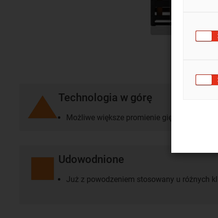
Technologia w górę
Możliwe większe promienie gięcia
Udowodnione
Już z powodzeniem stosowany u różnych kli