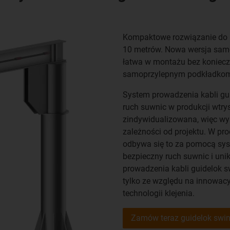
Kompaktowe rozwiązanie do 
10 metrów. Nowa wersja samo
łatwa w montażu bez konieczn
samoprzylepnym podkładkom
System prowadzenia kabli gu
ruch suwnic w produkcji wtry
zindywidualizowana, więc w
zależności od projektu. W pro
odbywa się to za pomocą sy
bezpieczny ruch suwnic i uni
prowadzenia kabli guidelok s
tylko ze względu na innowac
technologii klejenia.
Zamów teraz guidelok swi