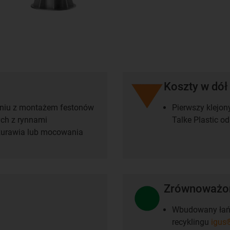
Koszty w dół
niu z montażem festonów
Pierwszy klejon
ch z rynnami
Talke Plastic o
żurawia lub mocowania
Zrównoważon
Wbudowany łańc
recyklingu
igus