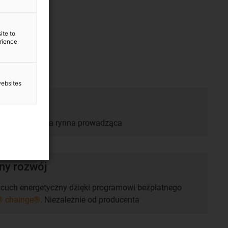
ite to
erience
websites
ana dodatkowa rynna prowadząca
y rozwój
uch energetyczny dzięki programowi bezpłatnego
® chainge®
. Niezależnie od producenta