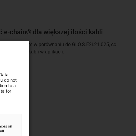
e-chain® dla większej ilości kabli
szona o 13 mm w porównaniu do GLO.S.E2i.21.025, co
szej ilości kabli w aplikacji.
 Data
ou do not
ion to a
ta for
ences on
all