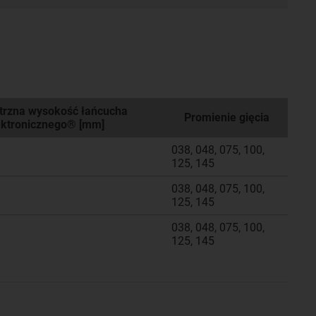
rzna wysokość łańcucha
Promienie gięcia
ektronicznego® [mm]
038, 048, 075, 100,
125, 145
038, 048, 075, 100,
125, 145
038, 048, 075, 100,
125, 145