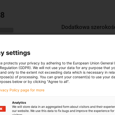
38
Dodatkowa szerokość 
Szerokość wewnętrzna zwięk
pozwala na poprowadzenie więk
y settings
te protects your privacy by adhering to the European Union General
 Regulation (GDPR). We will not use your data for any purpose that y
and only to the extent not exceeding data which is necessary in relat
urpose(s) of processing. You can grant your consent(s) to use your da
rposes below or by clicking "Agree to all".
rivacy Policy page for more
Analytics
We will store data in an aggregated form about visitors and their experi
our website. We use this data to fix bugs and improve the experience for 
visitors.