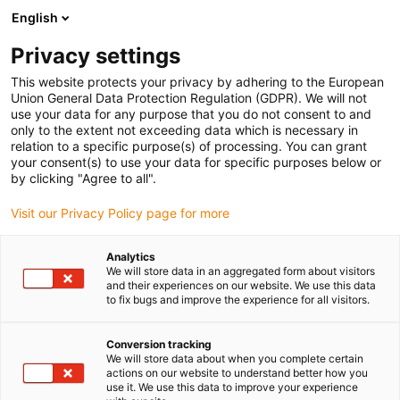
English
Prosimy wybrać miejsce dostawy
Privacy settings
Wybór strony kraju/regionu może mieć wpływ na różne czynniki
This website protects your privacy by adhering to the European
Union General Data Protection Regulation (GDPR). We will not
Wyświetl wszystkie lokalizacje
use your data for any purpose that you do not consent to and
only to the extent not exceeding data which is necessary in
relation to a specific purpose(s) of processing. You can grant
Przejdź do www.igus.com
your consent(s) to use your data for specific purposes below or
by clicking "Agree to all".
Visit our Privacy Policy page for more
(0)
Analytics
We will store data in an aggregated form about visitors
Strona główna igus Polska
Akcesoria
Uchwyty montażowe
and their experiences on our website. We use this data
to fix bugs and improve the experience for all visitors.
Uchwyty montażowe dla
Conversion tracking
We will store data about when you complete certain
actions on our website to understand better how you
e-prowadników
use it. We use this data to improve your experience