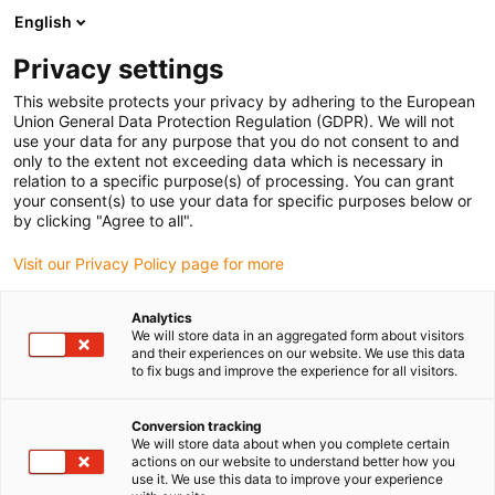
English
Prosimy wybrać miejsce dostawy
Privacy settings
Wybór strony kraju/regionu może mieć wpływ na różne czynniki
This website protects your privacy by adhering to the European
Union General Data Protection Regulation (GDPR). We will not
Wyświetl wszystkie lokalizacje
use your data for any purpose that you do not consent to and
only to the extent not exceeding data which is necessary in
relation to a specific purpose(s) of processing. You can grant
Przejdź do www.igus.com
your consent(s) to use your data for specific purposes below or
by clicking "Agree to all".
Visit our Privacy Policy page for more
(0)
Analytics
We will store data in an aggregated form about visitors
Strona główna igus Polska
Przykłady zastosowań
and their experiences on our website. We use this data
to fix bugs and improve the experience for all visitors.
Prowadniki kablowe do maszyn do obróbki drewna
Conversion tracking
We will store data about when you complete certain
Dostarczone do maszyny
actions on our website to understand better how you
use it. We use this data to improve your experience