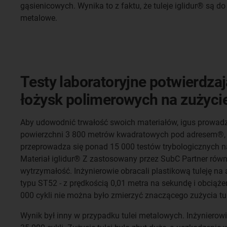
gąsienicowych. Wynika to z faktu, że tuleje iglidur® są do
metalowe.
Testy laboratoryjne potwierdza
łożysk polimerowych na zużyci
Aby udowodnić trwałość swoich materiałów, igus prowadz
powierzchni 3 800 metrów kwadratowych pod adresem®, 
przeprowadza się ponad 15 000 testów trybologicznych 
Materiał iglidur® Z zastosowany przez SubC Partner rów
wytrzymałość. Inżynierowie obracali plastikową tuleję 
typu ST52 - z prędkością 0,01 metra na sekundę i obcią
000 cykli nie można było zmierzyć znaczącego zużycia tul
Wynik był inny w przypadku tulei metalowych. Inżynierowi