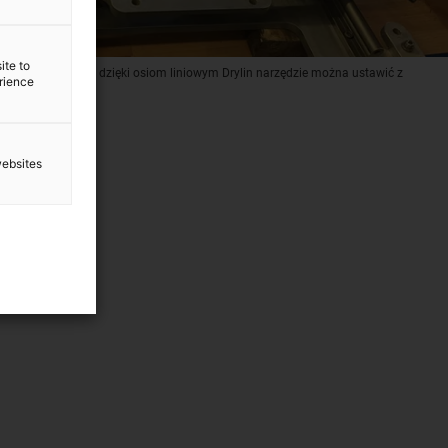
ite to
j typu drutowego: dzięki osiom liniowym Drylin narzędzie można ustawić z
erience
websites