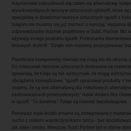
Inżynierowie zdecydowali się zatem na alternatywę: tulej
wysokowydajnych tworzyw sztucznych iglidur®, które są
specjalistę w dziedzinie tworzyw sztucznych igus® z Kolo
tulejom nie musimy się już martwić o korozję," wyjaśnia Bj
odpowiedzialny inżynier projektowy w SubC Partner. Nic w
używają innego produktu igus®. Przecinarka diamentowa 
liniowych drylin®. "Dzięki nim możemy pozycjonować frez
Plastikowe komponenty również nie mają nic do ukrycia, j
Do mieszanek tworzyw sztucznych dodawane są materiał
sprawiają, że tuleje są tak wytrzymałe, że mogą wytrzyma
obciążenia krawędziowe. "igus® opracował produkty z t
stopniu, że są one alternatywą dla metalowych alternaty
zastosowaniach przemysłowych," mówi Anders Riis Olesen
w igus®. "To świetnie." Tuleje są również bezobsługowe.
Ponieważ stałe środki smarne są zintegrowane z materiał
sucho z niskimi współczynnikami tarcia - bez dodatkowy
jak oleje i smary. Wreszcie, SubC Partner był w stanie ob