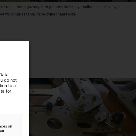
zdłuż rur platform gazowych za pomocą dwóch hydraulicznie napędzanych
bot wykonuje zadania inspekcyjne i naprawcze.
 Data
ou do not
ion to a
ta for
ences on
all