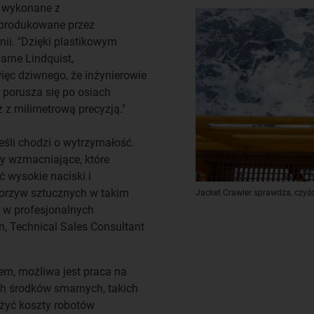
e wykonane z
 produkowane przez
nii. "Dzięki plastikowym
arne Lindquist,
ięc dziwnego, że inżynierowie
porusza się po osiach
 z milimetrową precyzją."
eśli chodzi o wytrzymałość.
y wzmacniające, które
ć wysokie naciski i
worzyw sztucznych w takim
Jacket Crawler sprawdza, czyśc
w w profesjonalnych
, Technical Sales Consultant
em, możliwa jest praca na
ch środków smarnych, takich
niżyć koszty robotów