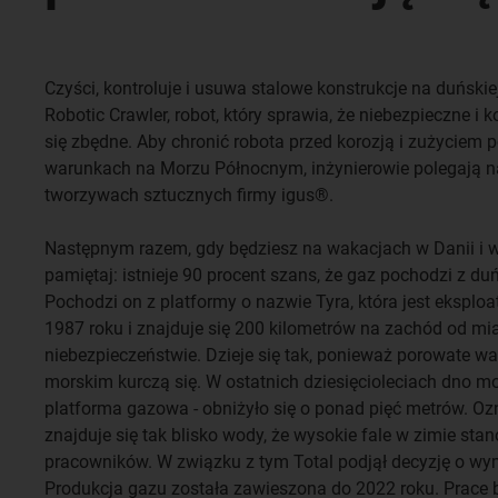
Czyści, kontroluje i usuwa stalowe konstrukcje na duńskie
Robotic Crawler, robot, który sprawia, że niebezpieczne i
się zbędne. Aby chronić robota przed korozją i zużyciem
warunkach na Morzu Północnym, inżynierowie polegają 
tworzywach sztucznych firmy igus®.
Następnym razem, gdy będziesz na wakacjach w Danii i 
pamiętaj: istnieje 90 procent szans, że gaz pochodzi z d
Pochodzi on z platformy o nazwie Tyra, która jest eksplo
1987 roku i znajduje się 200 kilometrów na zachód od mias
niebezpieczeństwie. Dzieje się tak, ponieważ porowate 
morskim kurczą się. W ostatnich dziesięcioleciach dno m
platforma gazowa - obniżyło się o ponad pięć metrów. Oz
znajduje się tak blisko wody, że wysokie fale w zimie sta
pracowników. W związku z tym Total podjął decyzję o wy
Produkcja gazu została zawieszona do 2022 roku. Prace