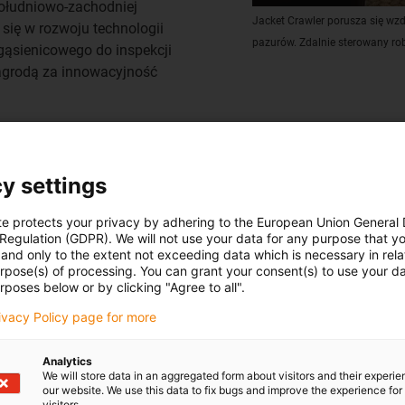
południowo-zachodniej
Jacket Crawler porusza się w
j się w rozwoju technologii
pazurów. Zdalnie sterowany ro
 gąsienicowego do inspekcji
nagrodą za innowacyjność
y settings
oty do prac
te protects your privacy by adhering to the European Union General
h
 Regulation (GDPR). We will not use your data for any purpose that y
and only to the extent not exceeding data which is necessary in relat
urpose(s) of processing. You can grant your consent(s) to use your da
ry z łącznie 12 rolkami,
rposes below or by clicking "Agree to all".
m 500 kg każda. Gąsienica
rivacy Policy page for more
t podobny do ruchu gąsienicy:
e rurę w miejscu. Przedni
Analytics
omocą siłowników
We will store data in an aggregated form about visitors and their experi
. Pozwala to robotowi dotrzeć
our website. We use this data to fix bugs and improve the experience for 
visitors.