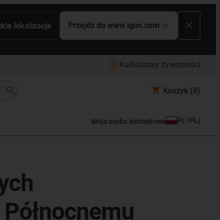
Przejdź do www.igus.com
kie lokalizacje
Kalkulatory żywotności
Koszyk
(0)
PL
(
PL
)
Moja osoba kontaktowa
nych
u Północnemu