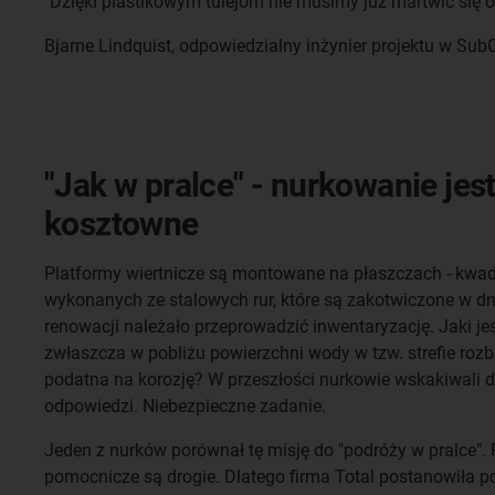
"Dzięki plastikowym tulejom nie musimy już martwić się o 
Bjarne Lindquist, odpowiedzialny inżynier projektu w Sub
"Jak w pralce" - nurkowanie jes
kosztowne
Platformy wiertnicze są montowane na płaszczach - kwa
wykonanych ze stalowych rur, które są zakotwiczone w 
renowacji należało przeprowadzić inwentaryzację. Jaki jes
zwłaszcza w pobliżu powierzchni wody w tzw. strefie rozbr
podatna na korozję? W przeszłości nurkowie wskakiwali 
odpowiedzi. Niebezpieczne zadanie.
Jeden z nurków porównał tę misję do "podróży w pralce". P
pomocnicze są drogie. Dlatego firma Total postanowiła p