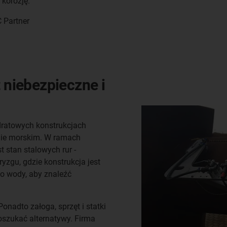
korozję."
C Partner
t niebezpieczne i
dratowych konstrukcjach
dnie morskim. W ramach
t stan stalowych rur -
yzgu, gdzie konstrukcja jest
do wody, aby znaleźć
onadto załoga, sprzęt i statki
oszukać alternatywy. Firma