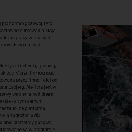
j platformie gazowej Tyra:
 kosztowne nurkowania stają
 podczas pracy w trudnych
na wysokowydajnych
włączysz kuchenkę gazową,
uńskiego Morza Północnego.
atowana przez firmę Total od
ta Esbjerg. Ale Tyra jest w
warstwy wapienia pod dnem
orskie - a tym samym
nacza to, że platforma
nowią zagrożenie dla
mianie platformy gazowej.
 budowlane są w programie.