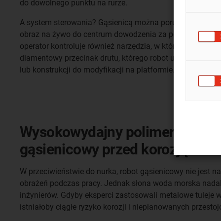
do dowolnego punktu na rurze.
A system sterowania? Gąsienicą można poruszać za pomo
obraz na żywo do centrum dowodzenia za pośrednictwem
operator kontroluje również narzędzia, w które robot moż
diamentowy przecinak drutu, którego robot używa do odci
lub konstrukcji do modyfikacji na platformie.
Wysokowydajny polimer chroni 
gąsienicowy przed korozją
W przeciwieństwie do nurka, robot gąsienicowy nie jest n
obrażeń podczas pracy. Jednak słona woda morska nadal
inżynierów. Gdyby eksperci zastosowali metalowe tuleje 
istniałoby ciągłe ryzyko korozji i nieplanowanych przestoj