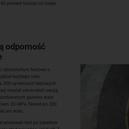
 40 procent tańsze niż tuleje
ją odporność
e
i laboratorium testowe o
gdzie każdego roku
na 300 systemach testowych.
nież musiał udowodnić swoją
na azotowanym gazowo wale
żeniem 30 MPa. Nawet po 200
ei ani wału.
e anulowali test po zaledwie