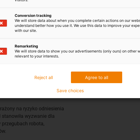
cą joysticka. Dostarcza on
Conversion tracking
We will store data about when you complete certain actions on our webs
 sześciu kamer. Stamtąd
Rozwój przecinarki diamentowe
understand better how you use it. We use this data to improve your exp
e być wyposażony - głównie
with our site.
milimetrową precyzją.
nania i podnoszenia części
Remarketing
We will store data to show you our advertisements (only ours) on other 
relevant to your interests.
Reject all
Agree to all
robot
Save choices
arażony na ryzyko odniesienia
 stanowiła wyzwanie dla
w przegubach robota,
ów.